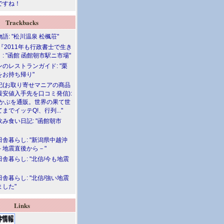
ですね！
Trackbacks
語: "松川温泉 松楓荘"
『2011年も行政書士で生き
: "函館 函館朝市駅ニ市場"
のレストランガイド: "栗
をお持ち帰り"
記(お取り寄せマニアの商品
最安値入手先を口コミ発信):
めかぶを通販。世界の果て世
までイッテQ!、行列..."
飲み食い日記: "函館朝市
舎暮らし: "新潟県中越沖
－地震直後から－"
舎暮らし: "北信/今も地震
舎暮らし: "北信/強い地震
ました"
Links