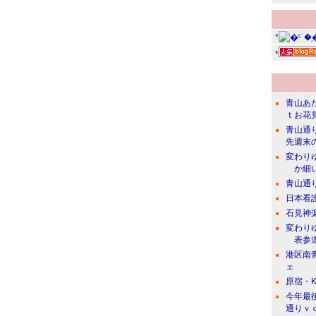
*
*
青山あ
ｔお花
青山通
先週末
変わり
か細い
青山通
日本看
石見神
変わり
表参道
港区南
ェ
原宿・KI
今年最
通りｖｏ