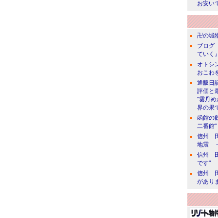
お安い
卍の城物
ブログ 
ていく』
オトシン
おこわ
通販日
評価と
"雲丹
界の果て
函館の
二番館"
信州 田
地震 
信州 田
です"
信州 田
があり