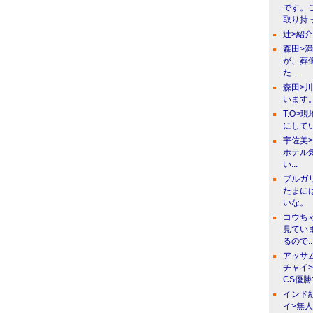
です。
取り持っ
辻>紹
森田>
が、葬
た...
森田>
います。
T.O>
にしてい
宇佐美
ホテル
い...
ブルガ
たまに
いな。
コウち
見てい
るので..
アッサ
チャイ
CS優
インド
イ>無