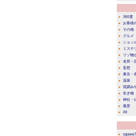
360度
お客様
その他
グルメ
ショッ
ミステ
リゾ物
名所・
妄想
東京・
温泉
現調み
生き物
神社・
風景
All
ogawa