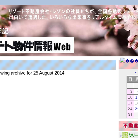
日記
ewing archive for 25 August 2014
<
日
3
10
1
17
1
24
2
31
*