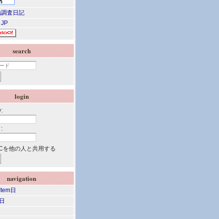
調査日記
 JP
search
login
:
:
Cを他の人と共用する
navigation
 Item日
m日