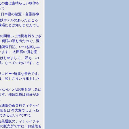
この度は素晴らしい物件を
て...
介 日本語の起源・言霊百神
満鉄ホテルのあったところ
儀場だとは知りませんでし
川の間違いご指摘有難うござ
鵜飼の話も出たので、混...
現地調査日記、いつも楽しみ
ます。 太田宿の側を流...
>はじめまして、 私もこの
気になっていたのです。と
リコピー>綺麗な景色です。
は、私もこういう旅をした
ゃん>いつも記事を楽しみに
ます。那須塩原は別荘があ
.
ム通販の茶専科ティチャイ
>仙台は 今大変でしょうね
勝できるといいですね
紅茶通販のティチャイチャ
人の販売所ですね！お値段も