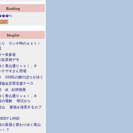
Ranking
bloglist
たり ランチ時のｐｅｔｉ
見
り〜表参道
の反原発デモ
ゆく青山通りｖｏｌ．９
ケヤキさん登場
り 100匹の鯉のぼりが泳ぐ
護協会災害支援ナース
楽 at 紀伊国屋
ゆく青山通りｖｏｌ．８
の電飾 明日から
青山 墓地を借景するカフ
DDY LAND
後の菖蒲と変わりゆく青山
ｌ.７