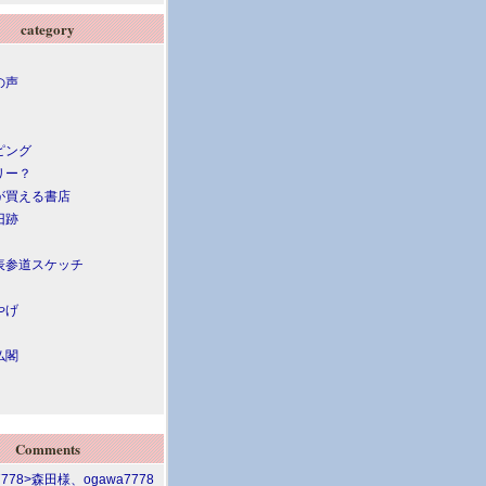
category
の声
ピング
リー？
が買える書店
旧跡
表参道スケッチ
やげ
仏閣
Comments
7778>森田様、ogawa7778