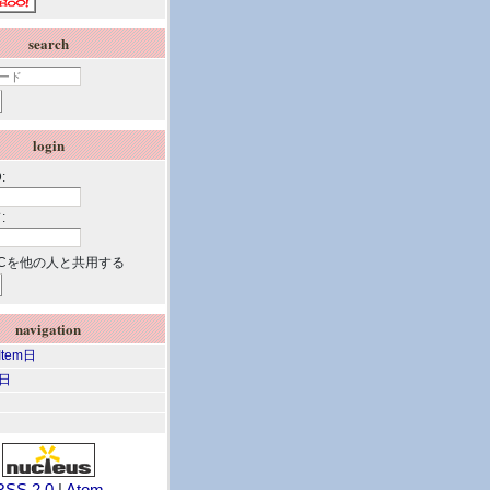
search
login
:
:
Cを他の人と共用する
navigation
 Item日
m日
RSS 2.0
|
Atom