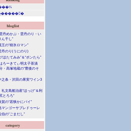
bloglist
“雲丹めかぶ・雲丹のり・い
りん干し”
蔵王の“樹氷ロマン”
雲丹のり(うにのり)
“ほたてみみ”＆“ポンたら”
“はろーきてぃ明太子茶漬
大分・高塚地蔵の“豊後のそ
中之条・沢田の果実ワイン3
・礼文島船泊産“ほっけ“＆利
尻とろろ“
敦賀の“若狭かにパイ”
熟マンゴーサブレドゥーレ
伯の“ごまだし”
category