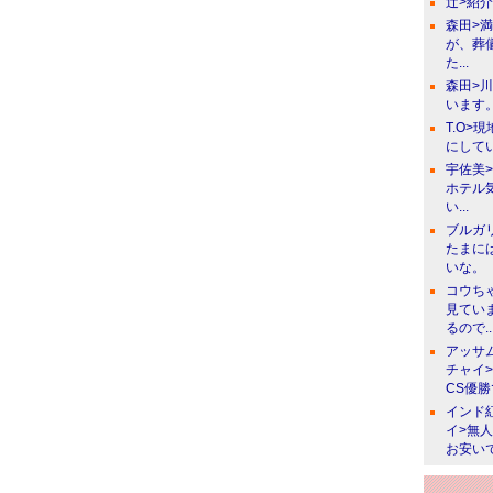
辻>紹
森田>
が、葬
た...
森田>
います。
T.O>
にしてい
宇佐美
ホテル
い...
ブルガ
たまに
いな。
コウち
見てい
るので..
アッサ
チャイ
CS優
インド
イ>無
お安い