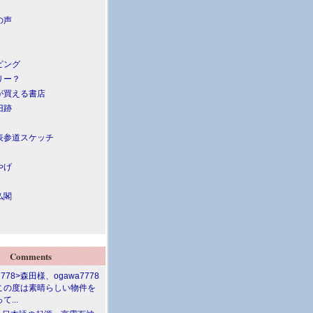
の声
ピング
リー？
が買える書店
旧跡
表参道スケッチ
やげ
仏閣
Comments
7778>森田様、ogawa7778
この度は素晴らしい物件を
て...