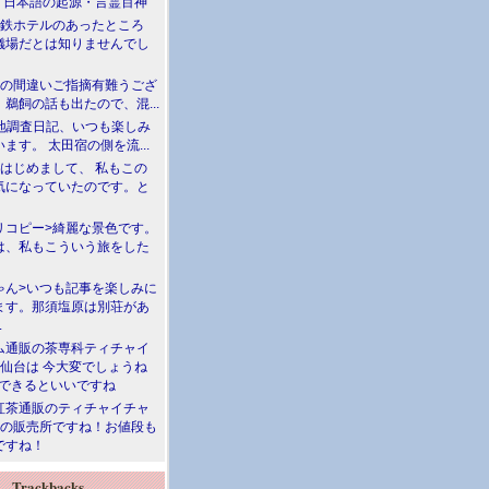
介 日本語の起源・言霊百神
満鉄ホテルのあったところ
儀場だとは知りませんでし
川の間違いご指摘有難うござ
鵜飼の話も出たので、混...
現地調査日記、いつも楽しみ
ます。 太田宿の側を流...
>はじめまして、 私もこの
気になっていたのです。と
リコピー>綺麗な景色です。
は、私もこういう旅をした
ゃん>いつも記事を楽しみに
ます。那須塩原は別荘があ
.
ム通販の茶専科ティチャイ
>仙台は 今大変でしょうね
勝できるといいですね
紅茶通販のティチャイチャ
人の販売所ですね！お値段も
ですね！
Trackbacks