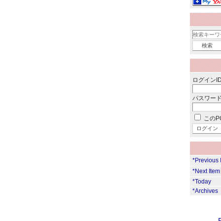
ログインID
パスワード
このP
*Previous
*Next Ite
*Today
*Archives