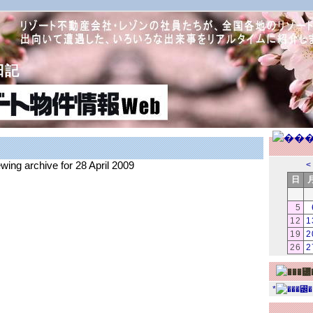
日記
ewing archive for 28 April 2009
<
日
5
12
1
19
2
26
2
*