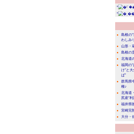
*
*
島根の
わしみ
山形・
島根の
北海道の
福岡の
け”と
ば”
群馬県
種♪
北海道
尻産“利
福井県
宮崎完
大分・佐