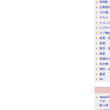
360度
お客様
その他
グルメ
ショッ
ミステ
リゾ物
名所・
妄想
東京・
温泉
現調み
生き物
神社・
風景
All
ogawa
です。
取り持っ