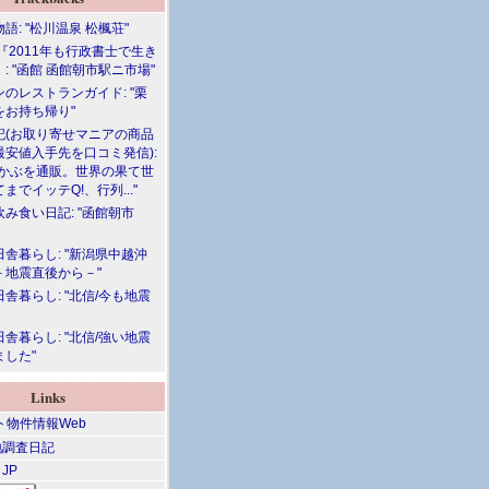
語: "松川温泉 松楓荘"
『2011年も行政書士で生き
: "函館 函館朝市駅ニ市場"
のレストランガイド: "栗
をお持ち帰り"
記(お取り寄せマニアの商品
最安値入手先を口コミ発信):
めかぶを通販。世界の果て世
までイッテQ!、行列..."
飲み食い日記: "函館朝市
舎暮らし: "新潟県中越沖
－地震直後から－"
舎暮らし: "北信/今も地震
舎暮らし: "北信/強い地震
ました"
Links
調査日記
 JP