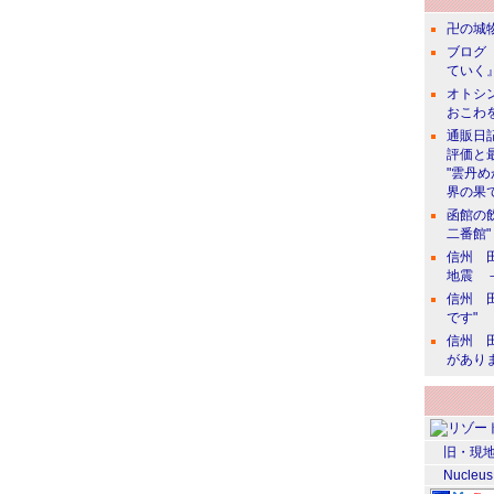
卍の城物
ブログ 
ていく』
オトシン
おこわ
通販日
評価と
"雲丹
界の果て
函館の
二番館"
信州 田
地震 
信州 田
です"
信州 田
があり
旧・現地
Nucleus