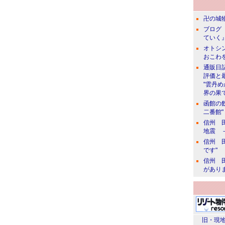
卍の城物
ブログ 
ていく』
オトシン
おこわ
通販日
評価と
"雲丹
界の果て
函館の
二番館"
信州 田
地震 
信州 田
です"
信州 田
があり
旧・現地