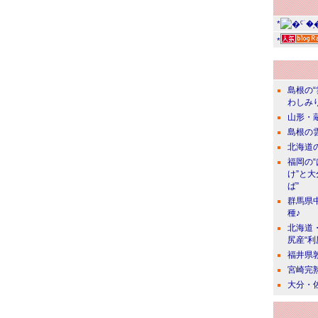
*
*
島根の
わしみ
山形・
島根の
北海道の
福岡の
け”と
ば”
群馬県
種♪
北海道
尻産“利
福井県
宮崎完
大分・佐