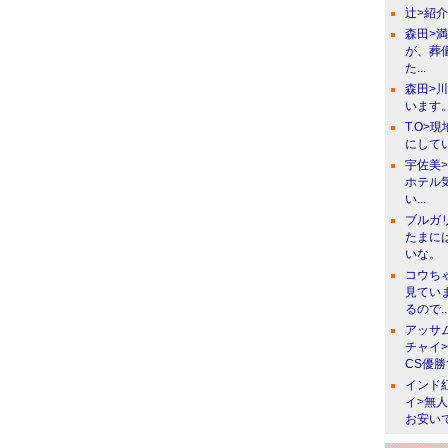
辻>紹
森田>
が、葬
た...
森田>
います。
T.O>
にしてい
宇佐美
ホテル
い...
ブルガ
たまに
いな。
コウち
見てい
るので..
アッサ
チャイ
CS優
インド
イ>無
お安い