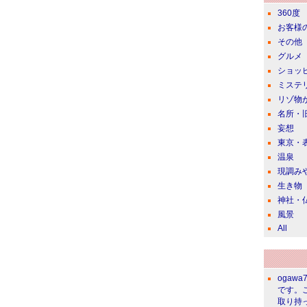
360度
お客様
その他
グルメ
ショッ
ミステ
リゾ物
名所・
妄想
東京・
温泉
現調み
生き物
神社・
風景
All
ogawa
です。
取り持っ