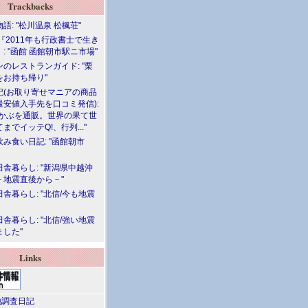
Trackbacks
語: "松川温泉 松楓荘"
『2011年も行政書士で生き
: "函館 函館朝市駅ニ市場"
のレストランガイド: "栗
をお持ち帰り"
記(お取り寄せマニアの商品
最安値入手先を口コミ発信):
めかぶを通販。世界の果て世
までイッテQ!、行列..."
飲み食い日記: "函館朝市
舎暮らし: "新潟県中越沖
－地震直後から－"
舎暮らし: "北信/今も地震
舎暮らし: "北信/強い地震
ました"
Links
調査日記