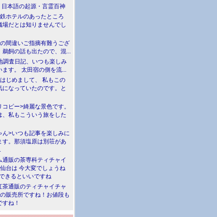
介 日本語の起源・言霊百神
満鉄ホテルのあったところ
儀場だとは知りませんでし
川の間違いご指摘有難うござ
鵜飼の話も出たので、混...
現地調査日記、いつも楽しみ
ます。 太田宿の側を流...
>はじめまして、 私もこの
気になっていたのです。と
リコピー>綺麗な景色です。
は、私もこういう旅をした
ゃん>いつも記事を楽しみに
ます。那須塩原は別荘があ
.
ム通販の茶専科ティチャイ
>仙台は 今大変でしょうね
勝できるといいですね
紅茶通販のティチャイチャ
人の販売所ですね！お値段も
ですね！