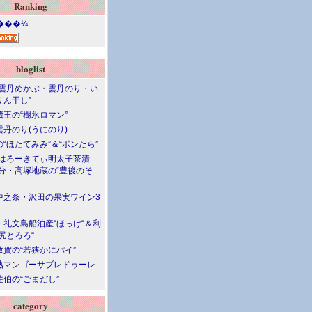
Ranking
bloglist
“雲丹めかぶ・雲丹のり・い
りん干し”
蔵王の“樹氷ロマン”
雲丹のり(うにのり)
“ほたてみみ”＆“ポンたら”
“はろーきてぃ明太子茶漬
大分・高塚地蔵の“豊後のそ
中之条・沢田の果実ワイン3
・礼文島船泊産“ほっけ“＆利
尻とろろ“
敦賀の“若狭かにパイ”
熟マンゴーサブレドゥーレ
伯の“ごまだし”
category