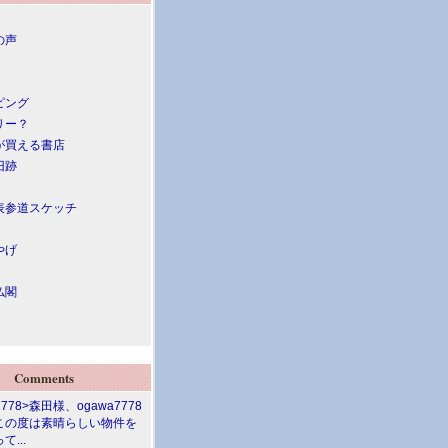
の声
ピング
リー？
が買える書店
旧跡
表参道スケッチ
やげ
仏閣
Comments
7778>森田様、ogawa7778
この度は素晴らしい物件を
て...