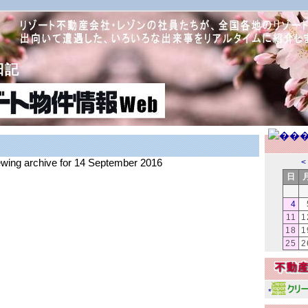
日記
iewing archive for 14 September 2016
<
日
4
11
1
18
1
25
2
*