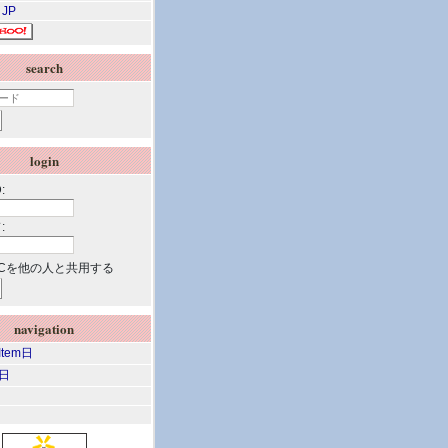
 JP
search
login
:
:
Cを他の人と共用する
navigation
 Item日
m日