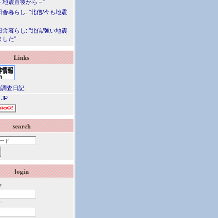
－地震直後から－"
舎暮らし: "北信/今も地震
舎暮らし: "北信/強い地震
ました"
Links
調査日記
 JP
search
login
:
: