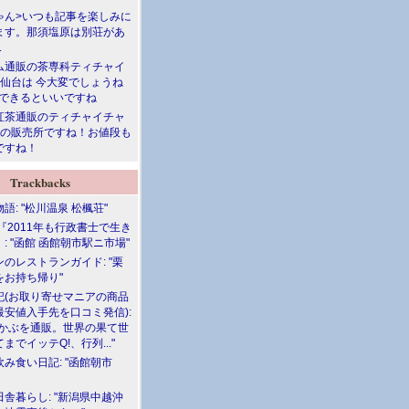
ゃん>いつも記事を楽しみに
ます。那須塩原は別荘があ
.
ム通販の茶専科ティチャイ
>仙台は 今大変でしょうね
勝できるといいですね
紅茶通販のティチャイチャ
人の販売所ですね！お値段も
ですね！
Trackbacks
語: "松川温泉 松楓荘"
『2011年も行政書士で生き
: "函館 函館朝市駅ニ市場"
のレストランガイド: "栗
をお持ち帰り"
記(お取り寄せマニアの商品
最安値入手先を口コミ発信):
めかぶを通販。世界の果て世
までイッテQ!、行列..."
飲み食い日記: "函館朝市
舎暮らし: "新潟県中越沖