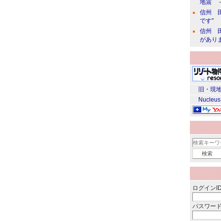
地震 
信州 田
です"
信州 田
があり
旧・現地
Nucleus
ログインID
パスワード