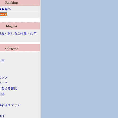
Ranking
bloglist
見渡すおしるこ茶屋・20年
category
の声
ピング
リー？
が買える書店
旧跡
表参道スケッチ
やげ