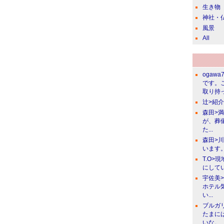
生き物
神社・
風景
All
ogawa
です。
取り持っ
辻>紹
森田>
が、葬
た...
森田>
います。
T.O>
にしてい
宇佐美
ホテル
い...
ブルガ
たまに
いな。