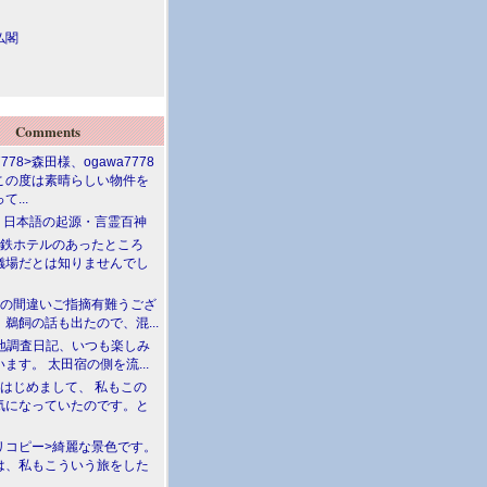
仏閣
Comments
7778>森田様、ogawa7778
この度は素晴らしい物件を
て...
介 日本語の起源・言霊百神
満鉄ホテルのあったところ
儀場だとは知りませんでし
川の間違いご指摘有難うござ
鵜飼の話も出たので、混...
現地調査日記、いつも楽しみ
ます。 太田宿の側を流...
>はじめまして、 私もこの
気になっていたのです。と
リコピー>綺麗な景色です。
は、私もこういう旅をした