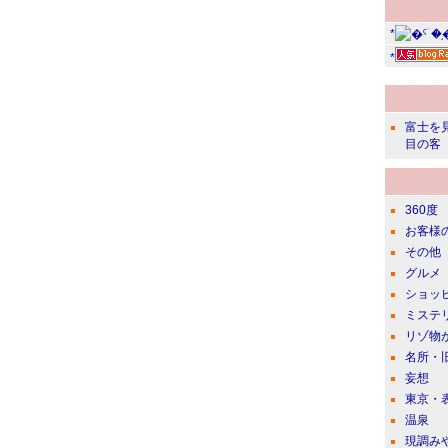
*
*
富士を
目の客
360度
お客様
その他
グルメ
ショッ
ミステ
リゾ物
名所・
妄想
東京・
温泉
現調み