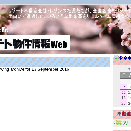
日記
iewing archive for 13 September 2016
<
日
4
11
1
18
1
25
2
*