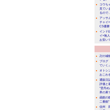
コウち
見てい
るので..
アッサ
チャイ
CS優
インド
イ>無
お安い
卍の城物
ブログ 
ていく』
オトシン
おこわ
通販日
評価と
"雲丹
界の果て
函館の
二番館"
信州 田