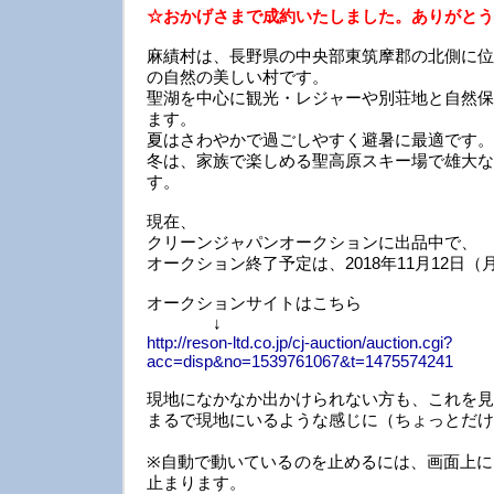
☆おかげさまで成約いたしました。ありがとう
麻績村は、長野県の中央部東筑摩郡の北側に位
の自然の美しい村です。
聖湖を中心に観光・レジャーや別荘地と自然保
ます。
夏はさわやかで過ごしやすく避暑に最適です。
冬は、家族で楽しめる聖高原スキー場で雄大な
す。
現在、
クリーンジャパンオークションに出品中で、
オークション終了予定は、2018年11月12日（月
オークションサイトはこちら
↓
http://reson-ltd.co.jp/cj-auction/auction.cgi?
acc=disp&no=1539761067&t=1475574241
現地になかなか出かけられない方も、これを見
まるで現地にいるような感じに（ちょっとだけ
※自動で動いているのを止めるには、画面上に
止まります。