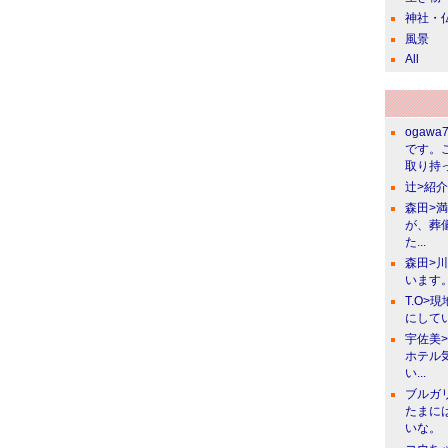
神社・
風景
All
ogawa
です。
取り持っ
辻>紹
森田>
が、葬
た...
森田>
います。
T.O>
にしてい
宇佐美
ホテル
い...
ブルガ
たまに
いな。