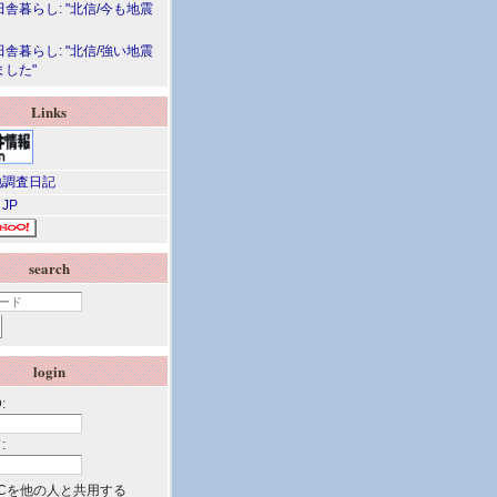
舎暮らし: "北信/今も地震
舎暮らし: "北信/強い地震
ました"
Links
調査日記
 JP
search
login
:
:
Cを他の人と共用する