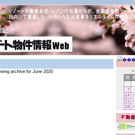
日記
ewing archive for June 2020
<
日
7
14
1
21
2
28
2
*