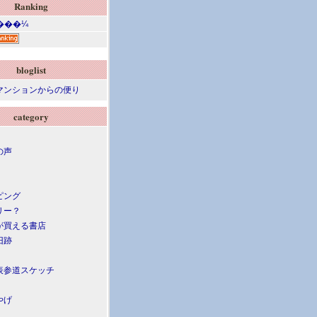
Ranking
bloglist
マンションからの便り
category
の声
ピング
リー？
が買える書店
旧跡
表参道スケッチ
やげ