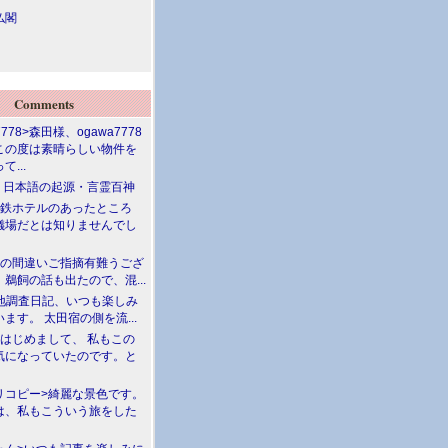
仏閣
Comments
7778>森田様、ogawa7778
この度は素晴らしい物件を
て...
介 日本語の起源・言霊百神
満鉄ホテルのあったところ
儀場だとは知りませんでし
川の間違いご指摘有難うござ
鵜飼の話も出たので、混...
現地調査日記、いつも楽しみ
ます。 太田宿の側を流...
>はじめまして、 私もこの
気になっていたのです。と
リコピー>綺麗な景色です。
は、私もこういう旅をした