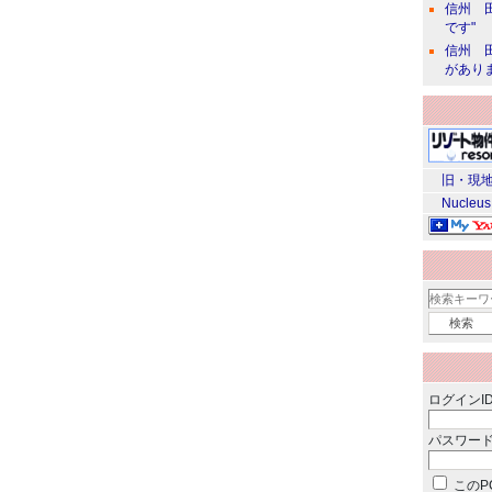
信州 田
です"
信州 田
があり
旧・現地
Nucleus
ログインID
パスワード
このP