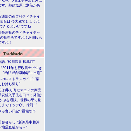
ゃん>いつも記事を楽しみに
ます。那須塩原は別荘があ
.
ム通販の茶専科ティチャイ
>仙台は 今大変でしょうね
勝できるといいですね
紅茶通販のティチャイチャ
人の販売所ですね！お値段も
ですね！
Trackbacks
語: "松川温泉 松楓荘"
『2011年も行政書士で生き
: "函館 函館朝市駅ニ市場"
のレストランガイド: "栗
をお持ち帰り"
記(お取り寄せマニアの商品
最安値入手先を口コミ発信):
めかぶを通販。世界の果て世
までイッテQ!、行列..."
飲み食い日記: "函館朝市
舎暮らし: "新潟県中越沖
－地震直後から－"