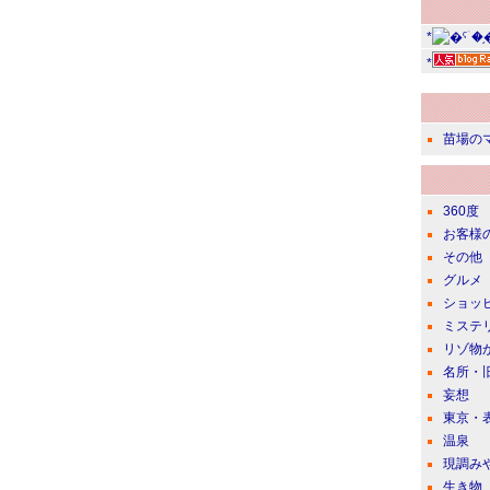
*
*
苗場の
360度
お客様
その他
グルメ
ショッ
ミステ
リゾ物
名所・
妄想
東京・
温泉
現調み
生き物