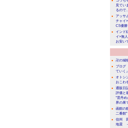
コウち
見てい
るので..
アッサ
チャイ
CS優
インド
イ>無
お安い
卍の城物
ブログ 
ていく』
オトシン
おこわ
通販日
評価と
"雲丹
界の果て
函館の
二番館"
信州 田
地震 