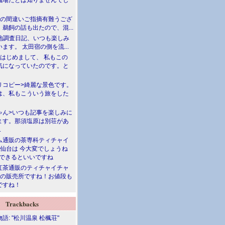
儀場だとは知りませんでし
川の間違いご指摘有難うござ
鵜飼の話も出たので、混...
現地調査日記、いつも楽しみ
ます。 太田宿の側を流...
>はじめまして、 私もこの
気になっていたのです。と
リコピー>綺麗な景色です。
は、私もこういう旅をした
ゃん>いつも記事を楽しみに
ます。那須塩原は別荘があ
.
ム通販の茶専科ティチャイ
>仙台は 今大変でしょうね
勝できるといいですね
紅茶通販のティチャイチャ
人の販売所ですね！お値段も
ですね！
Trackbacks
語: "松川温泉 松楓荘"