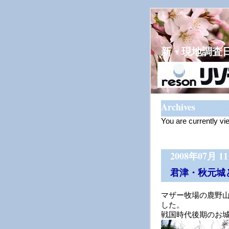
新・現地調査
Archives
You are currently vi
2008年07月 1
君津・秋元城
マザー牧場の鹿野
した。
戦国時代後期のお