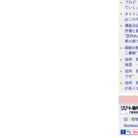
ブログ 
ていく』
オトシン
おこわ
通販日
評価と
"雲丹
界の果て
函館の
二番館"
信州 田
地震 
信州 田
です"
信州 田
があり
旧・現地
Nucleus