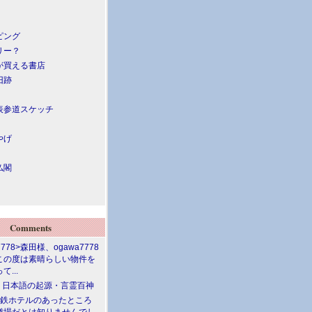
ピング
リー？
が買える書店
旧跡
表参道スケッチ
やげ
仏閣
Comments
7778>森田様、ogawa7778
この度は素晴らしい物件を
て...
介 日本語の起源・言霊百神
満鉄ホテルのあったところ