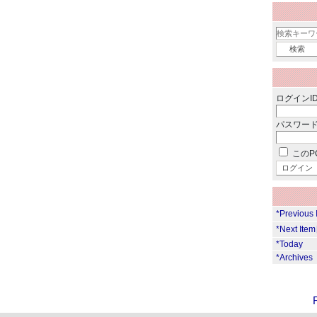
ログインID
パスワード
このP
*Previous
*Next Ite
*Today
*Archives