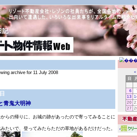
日記
ewing archive for 11 July 2008
<
日
6
1日
13
1
と青鬼大明神
20
2
27
2
山からの帰りに、お城の跡があったので寄ってみることに
城みたいで、登ってみたらただの草地があるだけだった。
*