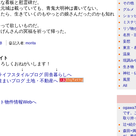
末な看板と慰霊碑だ。
その他
秋元城は載っていても、青鬼大明神は書いてない。
グルメ
したら、生きていくのもやっとの娘さんだったのかも知れ
ショッ
ミステ
祭って欲しいものだ。
リゾ物
おげんさんの冥福を祈って帰った。
名所・
妄想
跡
記入者:
morita
東京・
温泉
イト
現調み
ろしくおねがいします！
生き物
↓ ↓
神社・
風景
All
ト物件情報Webへ
ogawa
です。
取り持っ
辻>紹
森田>