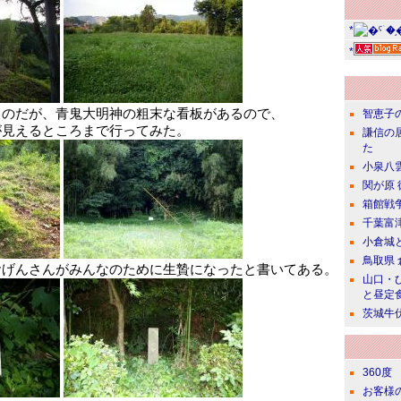
*
*
くのだが、青鬼大明神の粗末な看板があるので、
智恵子
が見えるところまで行ってみた。
謙信の
た
小泉八
関が原
箱館戦
千葉富
小倉城
鳥取県
おげんさんがみんなのために生贄になったと書いてある。
山口・
と昼定
茨城牛
360度
お客様