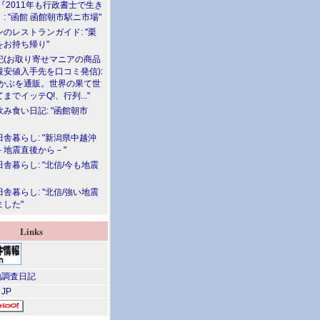
『2011年も行政書士で生き
: "函館 函館朝市駅ニ市場"
のレストランガイド: "栗
をお持ち帰り"
記(お取り寄せマニアの商品
最安値入手先を口コミ発信):
めかぶを通販。世界の果て世
までイッテQ!、行列..."
飲み食い日記: "函館朝市
舎暮らし: "新潟県中越沖
－地震直後から－"
舎暮らし: "北信/今も地震
舎暮らし: "北信/強い地震
ました"
Links
調査日記
 JP