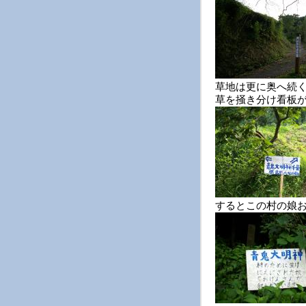
草地は更に奥へ続
草を掻き分け看板
するとこの村の娘