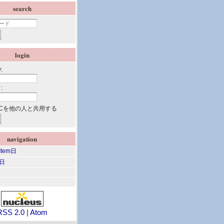
search
login
:
:
Cを他の人と共用する
navigation
 Item日
m日
RSS 2.0
|
Atom