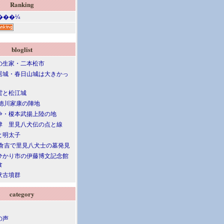
Ranking
bloglist
の生家・二本松市
居城・春日山城は大きかっ
雲と松江城
 徳川家康の陣地
争・榎本武揚上陸の地
津 里見八犬伝の点と線
と明太子
 倉吉で里見八犬士の墓発見
ひかり市の伊藤博文記念館
食
伏古墳群
category
の声