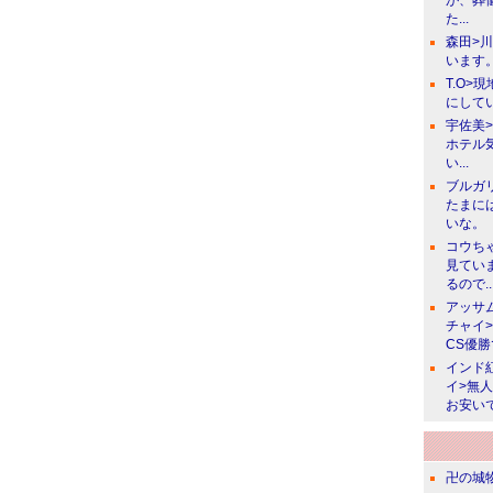
が、葬
た...
森田>
います。
T.O>
にしてい
宇佐美
ホテル
い...
ブルガ
たまに
いな。
コウち
見てい
るので..
アッサ
チャイ
CS優
インド
イ>無
お安い
卍の城物