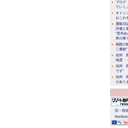
ブログ 
ていく』
オトシン
おこわ
通販日
評価と
"雲丹
界の果て
函館の
二番館"
信州 田
地震 
信州 田
です"
信州 田
があり
旧・現地
Nucleus