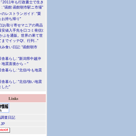
『2011年も行政書士で生き
: "函館 函館朝市駅ニ市場"
のレストランガイド: "栗
をお持ち帰り"
記(お取り寄せマニアの商品
最安値入手先を口コミ発信):
めかぶを通販。世界の果て世
までイッテQ!、行列..."
飲み食い日記: "函館朝市
舎暮らし: "新潟県中越沖
－地震直後から－"
舎暮らし: "北信/今も地震
舎暮らし: "北信/強い地震
ました"
Links
調査日記
 JP