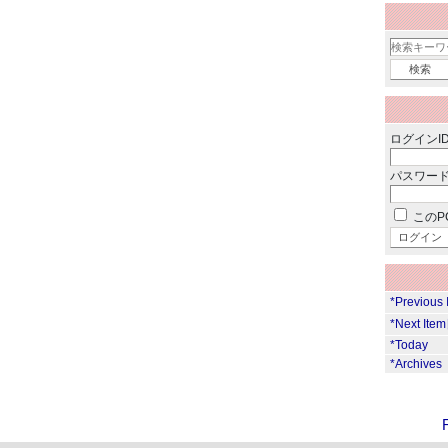
ログインID
パスワード
このP
*Previous
*Next Ite
*Today
*Archives