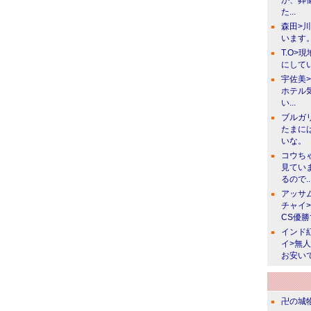
が、葬
た...
森田>
います。
T.O>
にしてい
宇佐美
ホテル
い...
ブルガ
たまに
いな。
コウち
見てい
るので..
アッサ
チャイ
CS優
インド
イ>無
お安い
卍の城物