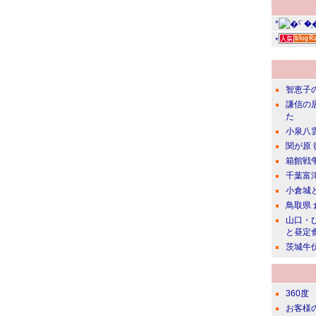
*
*
智恵子
謙信の
た
小泉八
関が原
箱館戦
千葉富
小倉城
鳥取県
山口・
と昼定
茨城牛
360度
お客様