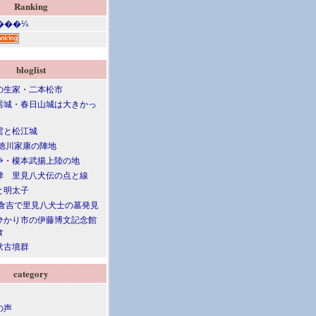
Ranking
bloglist
の生家・二本松市
居城・春日山城は大きかっ
雲と松江城
 徳川家康の陣地
争・榎本武揚上陸の地
津 里見八犬伝の点と線
と明太子
 倉吉で里見八犬士の墓発見
ひかり市の伊藤博文記念館
食
伏古墳群
category
の声