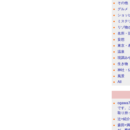
その他
グルメ
ショッ
ミステ
リゾ物
名所・
妄想
東京・
温泉
現調み
生き物
神社・
風景
All
ogawa
です。
取り持っ
辻>紹
森田>