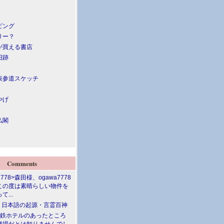
ピング
リー？
が買える書店
旧跡
表参道スケッチ
やげ
仏閣
Comments
7778>森田様、ogawa7778
この度は素晴らしい物件を
て...
介 日本語の起源・言霊百神
満鉄ホテルのあったところ