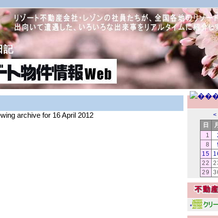
日記
ewing archive for 16 April 2012
<
日
1
8
15
1
22
2
29
3
*