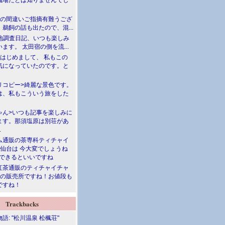
儀場だとは知りませんでし
川の間違いご指摘有難うござ
鵜飼の話も出たので、混...
現地調査日記、いつも楽しみ
ます。 太田宿の側を流...
>はじめまして、 私もこの
気になっていたのです。と
リコピー>綺麗な景色です。
は、私もこういう旅をした
ゃん>いつも記事を楽しみに
ます。那須塩原は別荘があ
.
ム通販の茶専科ティチャイ
>仙台は 今大変でしょうね
勝できるといいですね
紅茶通販のティチャイチャ
人の販売所ですね！お値段も
ですね！
Trackbacks
語: "松川温泉 松楓荘"