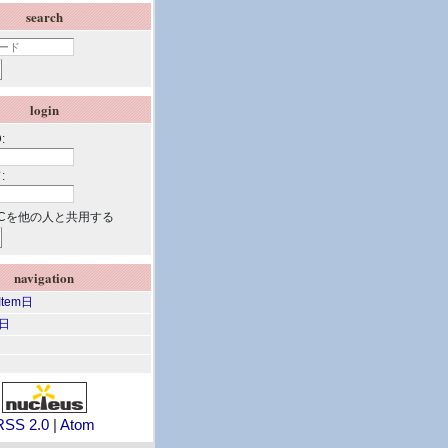
search
login
:
:
Cを他の人と共用する
navigation
 Item日
m日
RSS 2.0
|
Atom