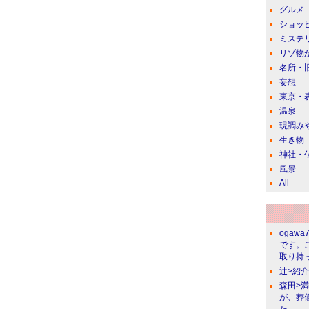
グルメ
ショッ
ミステ
リゾ物
名所・
妄想
東京・
温泉
現調み
生き物
神社・
風景
All
ogawa
です。
取り持っ
辻>紹
森田>
が、葬