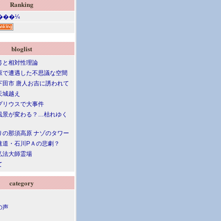
Ranking
bloglist
弓と相対性理論
原で遭遇した不思議な空間
下田市 唐人お吉に誘われて
天城越え
プリウスで大事件
風景が変わる？…枯れゆく
りの那須高原 ナゾのタワー
速道・石川PＡの悲劇？
弘法大師霊場
て
category
の声