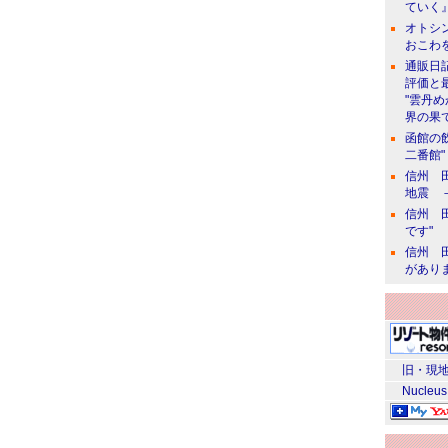
ていく』
オトシン
おこわ
通販日
評価と
"雲丹
界の果て
函館の
二番館"
信州 田
地震 
信州 田
です"
信州 田
があり
旧・現地
Nucleus