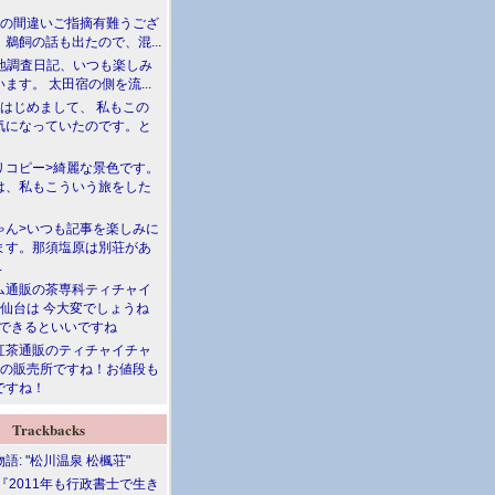
川の間違いご指摘有難うござ
鵜飼の話も出たので、混...
現地調査日記、いつも楽しみ
ます。 太田宿の側を流...
>はじめまして、 私もこの
気になっていたのです。と
リコピー>綺麗な景色です。
は、私もこういう旅をした
ゃん>いつも記事を楽しみに
ます。那須塩原は別荘があ
.
ム通販の茶専科ティチャイ
>仙台は 今大変でしょうね
勝できるといいですね
紅茶通販のティチャイチャ
人の販売所ですね！お値段も
ですね！
Trackbacks
語: "松川温泉 松楓荘"
『2011年も行政書士で生き