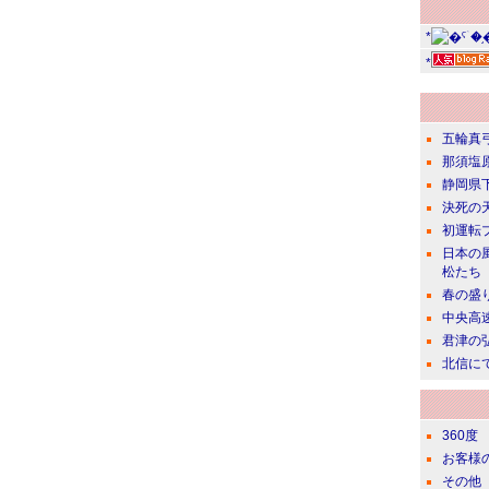
*
*
五輪真
那須塩
静岡県
決死の
初運転
日本の
松たち
春の盛
中央高
君津の
北信に
360度
お客様
その他