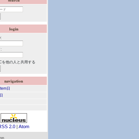
login
:
:
Cを他の人と共用する
navigation
 Item日
m日
RSS 2.0
|
Atom
top