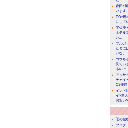
た...
森田>
います。
T.O>
にしてい
宇佐美
ホテル
い...
ブルガ
たまに
いな。
コウち
見てい
るので..
アッサ
チャイ
CS優
インド
イ>無
お安い
卍の城物
ブログ 