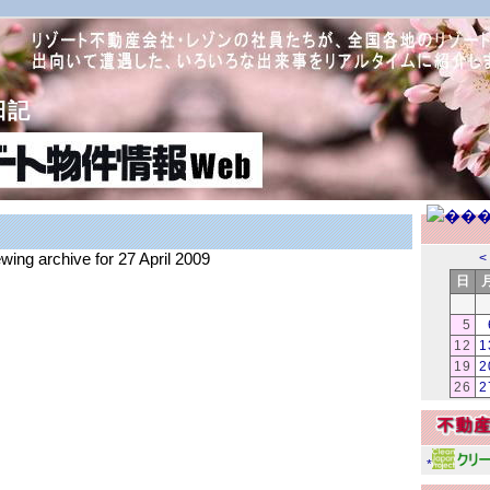
日記
ewing archive for 27 April 2009
<
日
5
12
1
19
2
26
2
*