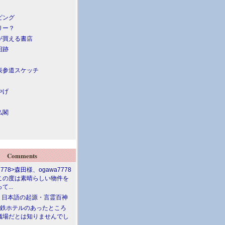
ピング
リー？
が買える書店
旧跡
表参道スケッチ
やげ
仏閣
Comments
7778>森田様、ogawa7778
この度は素晴らしい物件を
て...
介 日本語の起源・言霊百神
満鉄ホテルのあったところ
儀場だとは知りませんでし