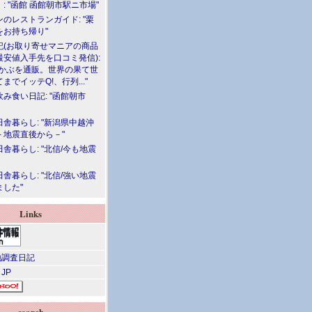
: "函館 函館朝市駅ニ市場"
のレストランガイド: "栗
をお持ち帰り"
記(お取り寄せマニアの商品
最安値入手先を口コミ発信):
めかぶを通販。世界の果て世
までイッテQ!、行列..."
飲み食い日記: "函館朝市
舎暮らし: "新潟県中越沖
－地震直後から－"
舎暮らし: "北信/今も地震
舎暮らし: "北信/強い地震
ました"
Links
調査日記
 JP
search