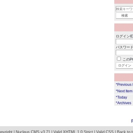
ログインID
パスワード
このP
*Previous
*Next Ite
*Today
*Archives
pyright |
Nucleus CMS v3.71
|
Valid XHTML 1.0 Strict
|
Valid CSS
|
Back to 