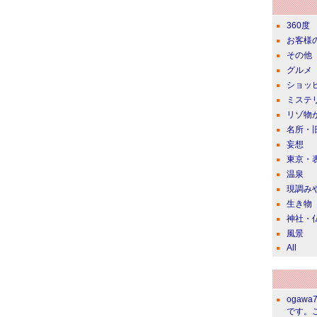
360度
お客様
その他
グルメ
ショッ
ミステ
リゾ物
名所・
妄想
東京・
温泉
現調み
生き物
神社・
風景
All
ogawa
です。