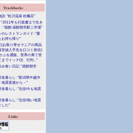
Trackbacks
語: "松川温泉 松楓荘"
『2011年も行政書士で生き
: "函館 函館朝市駅ニ市場"
のレストランガイド: "栗
をお持ち帰り"
記(お取り寄せマニアの商品
最安値入手先を口コミ発信):
めかぶを通販。世界の果て世
までイッテQ!、行列..."
飲み食い日記: "函館朝市
舎暮らし: "新潟県中越沖
－地震直後から－"
舎暮らし: "北信/今も地震
舎暮らし: "北信/強い地震
ました"
Links