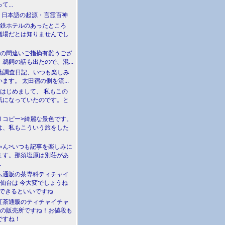
て...
介 日本語の起源・言霊百神
満鉄ホテルのあったところ
儀場だとは知りませんでし
川の間違いご指摘有難うござ
鵜飼の話も出たので、混...
現地調査日記、いつも楽しみ
ます。 太田宿の側を流...
>はじめまして、 私もこの
気になっていたのです。と
リコピー>綺麗な景色です。
は、私もこういう旅をした
ゃん>いつも記事を楽しみに
ます。那須塩原は別荘があ
.
ム通販の茶専科ティチャイ
>仙台は 今大変でしょうね
勝できるといいですね
紅茶通販のティチャイチャ
人の販売所ですね！お値段も
ですね！