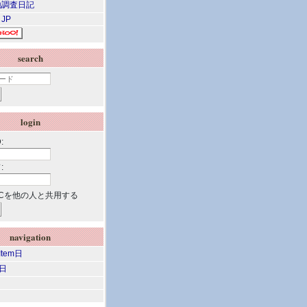
調査日記
 JP
search
login
:
:
Cを他の人と共用する
navigation
 Item日
m日