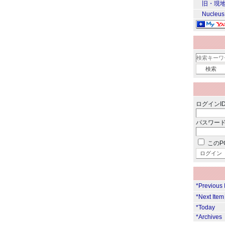
旧・現地
Nucleus
ログインID
パスワード
このP
*Previous
*Next Ite
*Today
*Archives