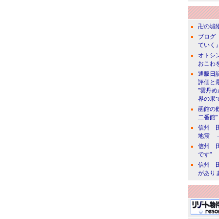
卍の城物
ブログ 
ていく』
オトシン
おこわ
通販日
評価と
"雲丹
界の果て
函館の
二番館"
信州 田
地震 
信州 田
です"
信州 田
があり