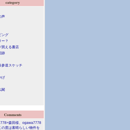
category
の声
ピング
リー？
が買える書店
旧跡
表参道スケッチ
やげ
仏閣
Comments
7778>森田様、ogawa7778
この度は素晴らしい物件を