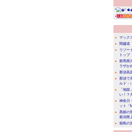
*
*
マック
関越道 
リゾー
トップ
群馬県
ラザか
那須高
那須で
ルド・
「地獄
い！？
神奈川
ット「
黒姫の
新潟県
箱島の