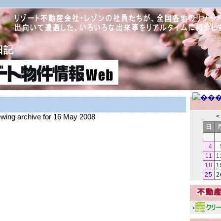
日記
iewing archive for 16 May 2008
<
日
4
11
1
18
1
25
2
*