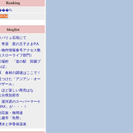
Ranking
bloglist
スバリュ石垣にて
寄居 星の王子さまP.A.
ト物件情報春号アクセス数
（スローライフ部門）
川場村 「道の駅 田園プ
わば」
原 食材の調達はここで！
見つけた「アジアン・オー
バザール」
」ほど楽しい商売はな
大分県別府市
・湯河原のスーパーマーケ
MAX」が・・・！
別荘族・御用達
上越市「魚勢」
湧水と伊香保温泉