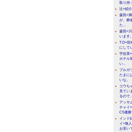
取り持っ
辻>紹
森田>
が、葬
た...
森田>
います。
T.O>
にしてい
宇佐美
ホテル
い...
ブルガ
たまに
いな。
コウち
見てい
るので..
アッサ
チャイ
CS優
インド
イ>無
お安い