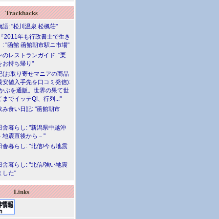
Trackbacks
語: "松川温泉 松楓荘"
『2011年も行政書士で生き
: "函館 函館朝市駅ニ市場"
のレストランガイド: "栗
をお持ち帰り"
記(お取り寄せマニアの商品
最安値入手先を口コミ発信):
めかぶを通販。世界の果て世
までイッテQ!、行列..."
飲み食い日記: "函館朝市
舎暮らし: "新潟県中越沖
－地震直後から－"
舎暮らし: "北信/今も地震
舎暮らし: "北信/強い地震
ました"
Links