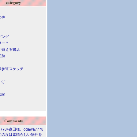
category
の声
ピング
リー？
が買える書店
旧跡
表参道スケッチ
やげ
仏閣
Comments
7778>森田様、ogawa7778
この度は素晴らしい物件を