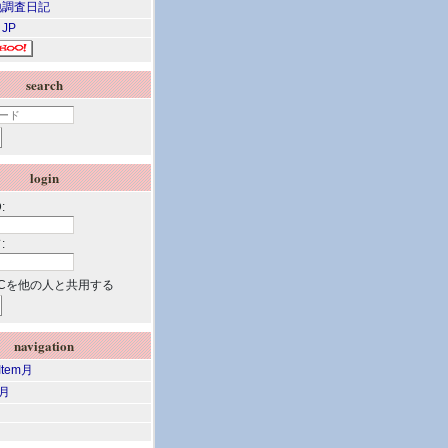
調査日記
 JP
search
login
:
:
Cを他の人と共用する
navigation
 Item月
m月