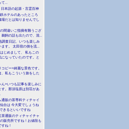
て...
介 日本語の起源・言霊百神
満鉄ホテルのあったところ
儀場だとは知りませんでし
川の間違いご指摘有難うござ
鵜飼の話も出たので、混...
現地調査日記、いつも楽しみ
ます。 太田宿の側を流...
>はじめまして、 私もこの
気になっていたのです。と
リコピー>綺麗な景色です。
は、私もこういう旅をした
ゃん>いつも記事を楽しみに
ます。那須塩原は別荘があ
.
ム通販の茶専科ティチャイ
>仙台は 今大変でしょうね
勝できるといいですね
紅茶通販のティチャイチャ
人の販売所ですね！お値段も
ですね！