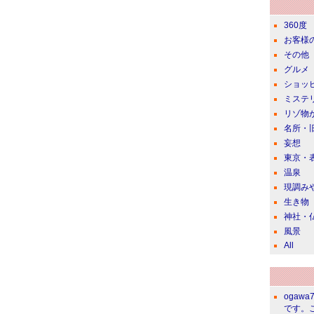
360度
お客様
その他
グルメ
ショッ
ミステ
リゾ物
名所・
妄想
東京・
温泉
現調み
生き物
神社・
風景
All
ogawa
です。