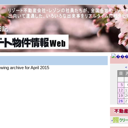
日記
ewing archive for April 2015
<
日
5
12
1
19
2
26
2
*