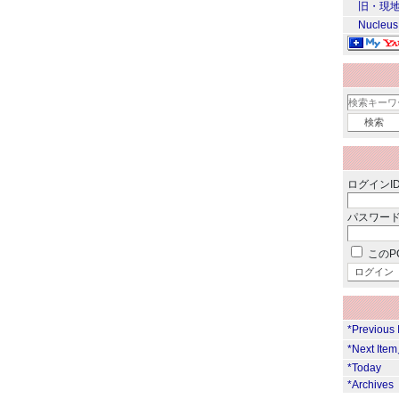
旧・現地
Nucleus
ログインID
パスワード
このP
*Previous
*Next Ite
*Today
*Archives