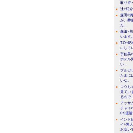
取り持っ
辻>紹
森田>
が、葬
た...
森田>
います。
T.O>
にしてい
宇佐美
ホテル
い...
ブルガ
たまに
いな。
コウち
見てい
るので..
アッサ
チャイ
CS優
インド
イ>無
お安い