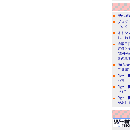
卍の城物
ブログ 
ていく』
オトシン
おこわ
通販日
評価と
"雲丹
界の果て
函館の
二番館"
信州 田
地震 
信州 田
です"
信州 田
があり