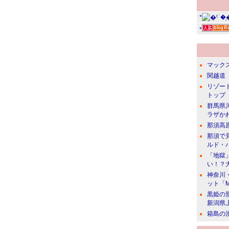
*
*
マック
関越道 
リゾー
トップ
群馬県
ラザか
那須高
那須で
ルド・
「地獄
い！？
神奈川
ット「
黒姫の
新潟県
箱島の