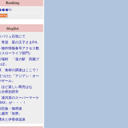
Ranking
bloglist
スバリュ石垣にて
寄居 星の王子さまP.A.
ト物件情報春号アクセス数
（スローライフ部門）
川場村 「道の駅 田園プ
わば」
原 食材の調達はここで！
見つけた「アジアン・オー
バザール」
」ほど楽しい商売はな
大分県別府市
・湯河原のスーパーマーケ
MAX」が・・・！
別荘族・御用達
上越市「魚勢」
湧水と伊香保温泉