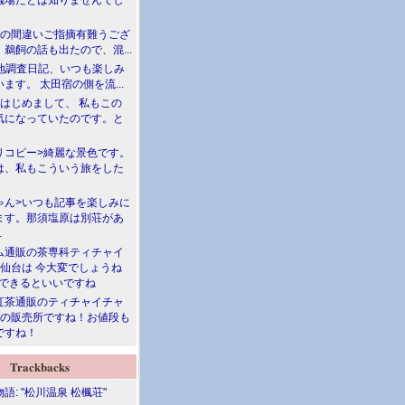
儀場だとは知りませんでし
川の間違いご指摘有難うござ
鵜飼の話も出たので、混...
現地調査日記、いつも楽しみ
ます。 太田宿の側を流...
>はじめまして、 私もこの
気になっていたのです。と
リコピー>綺麗な景色です。
は、私もこういう旅をした
ゃん>いつも記事を楽しみに
ます。那須塩原は別荘があ
.
ム通販の茶専科ティチャイ
>仙台は 今大変でしょうね
勝できるといいですね
紅茶通販のティチャイチャ
人の販売所ですね！お値段も
ですね！
Trackbacks
語: "松川温泉 松楓荘"