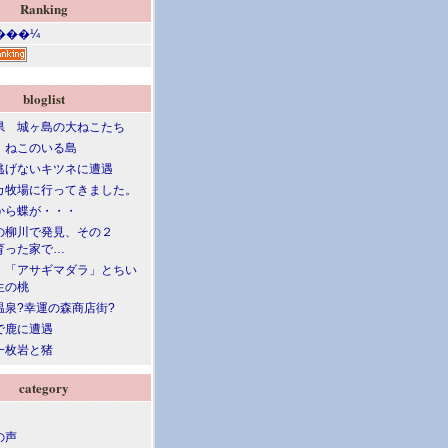
Ranking
bloglist
県 城ヶ島の大ねこたち
 ねこのいる島
逃げないキツネに遭遇
カ牧場に行ってきました。
から蝶が・・・
の柳川で発見、その２
育った家で…
・「アサギマダラ」とちい
生の桃
温泉?幸運の森商店街?
で鹿に遭遇
一枚岩と猪
category
の声