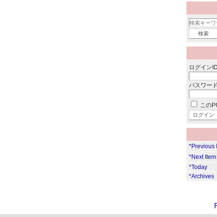
ログインID
パスワード
このP
*Previous
*Next Ite
*Today
*Archives