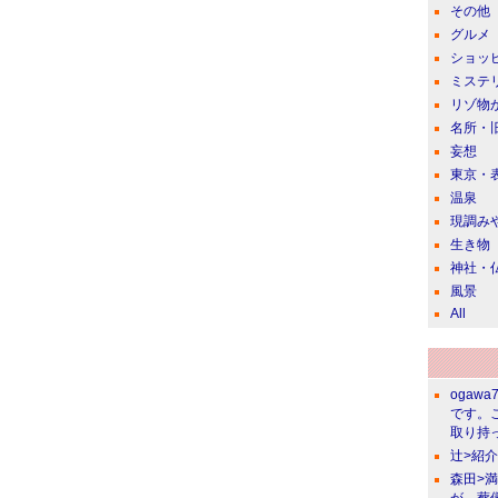
その他
グルメ
ショッ
ミステ
リゾ物
名所・
妄想
東京・
温泉
現調み
生き物
神社・
風景
All
ogawa
です。
取り持っ
辻>紹
森田>