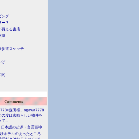
ピング
リー？
が買える書店
旧跡
表参道スケッチ
やげ
仏閣
Comments
7778>森田様、ogawa7778
この度は素晴らしい物件を
て...
介 日本語の起源・言霊百神
満鉄ホテルのあったところ