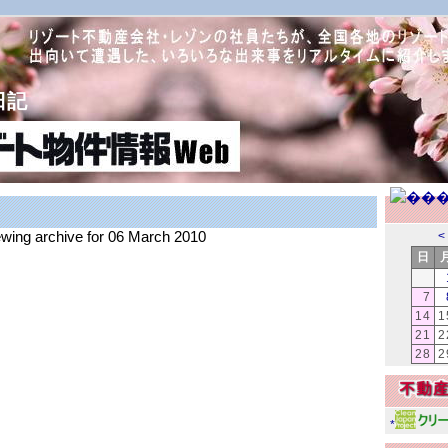
日記
ewing archive for 06 March 2010
<
日
7
14
1
21
2
28
2
*