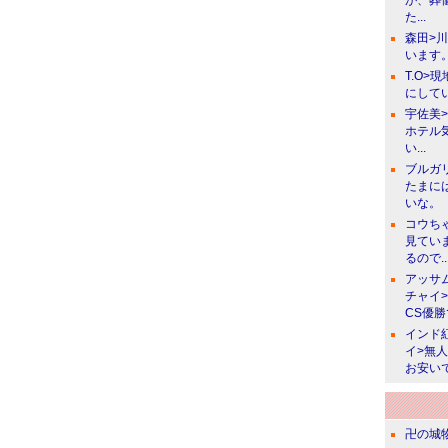
が、葬
た...
森田>
います。
T.O>
にしてい
宇佐美
ホテル
い...
ブルガ
たまに
いな。
コウち
見てい
るので..
アッサ
チャイ
CS優
インド
イ>無
お安い
卍の城物