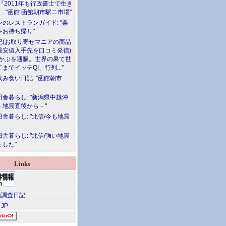
『2011年も行政書士で生き
: "函館 函館朝市駅ニ市場"
のレストランガイド: "栗
をお持ち帰り"
記(お取り寄せマニアの商品
最安値入手先を口コミ発信):
めかぶを通販。世界の果て世
までイッテQ!、行列..."
飲み食い日記: "函館朝市
舎暮らし: "新潟県中越沖
－地震直後から－"
舎暮らし: "北信/今も地震
舎暮らし: "北信/強い地震
ました"
Links
調査日記
 JP