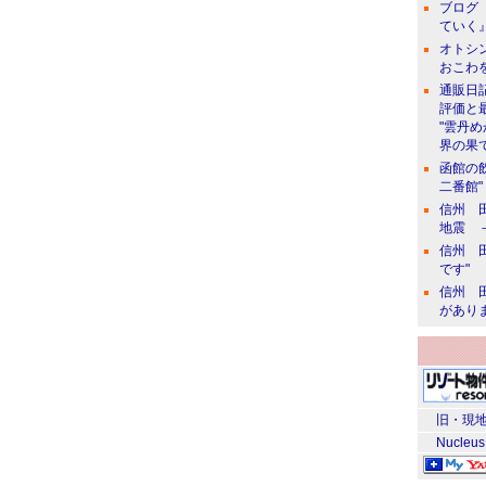
ブログ 
ていく』
オトシン
おこわ
通販日
評価と
"雲丹
界の果て
函館の
二番館"
信州 田
地震 
信州 田
です"
信州 田
があり
旧・現地
Nucleus