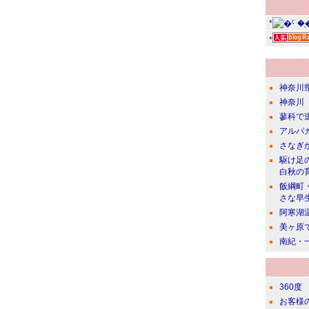
*
*
神奈川
神奈川
蓼科で
アルパ
さなぎ
駆け足
白秋の
飯綱町
さな早
阿寒湖
美ヶ原
南紀・
360度
お客様