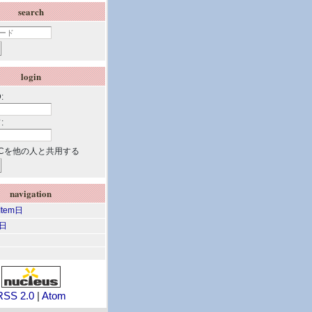
search
login
:
:
Cを他の人と共用する
navigation
 Item日
m日
RSS 2.0
|
Atom