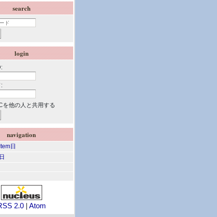
search
login
:
:
Cを他の人と共用する
navigation
 Item日
m日
RSS 2.0
|
Atom