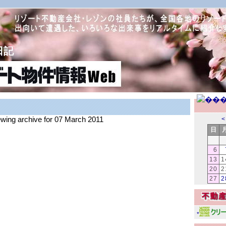
日記
ewing archive for 07 March 2011
<
日
6
13
1
20
2
27
2
*