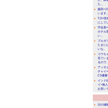
が、葬
た...
森田>
います。
T.O>
にしてい
宇佐美
ホテル
い...
ブルガ
たまに
いな。
コウち
見てい
るので..
アッサ
チャイ
CS優
インド
イ>無
お安い
卍の城物