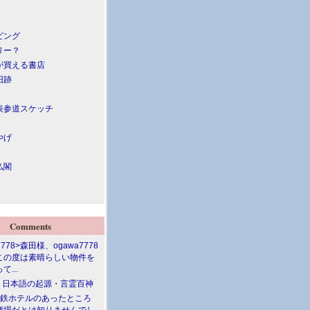
ピング
リー？
が買える書店
旧跡
表参道スケッチ
やげ
仏閣
Comments
7778>森田様、ogawa7778
この度は素晴らしい物件を
て...
介 日本語の起源・言霊百神
満鉄ホテルのあったところ