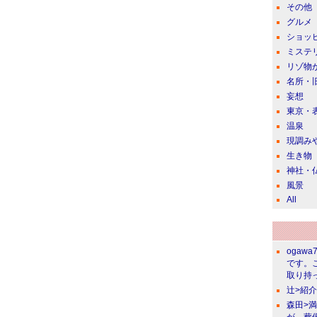
その他
グルメ
ショッ
ミステ
リゾ物
名所・
妄想
東京・
温泉
現調み
生き物
神社・
風景
All
ogawa
です。
取り持っ
辻>紹
森田>