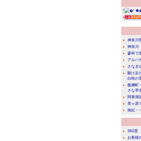
*
*
神奈川
神奈川
蓼科で
アルパ
さなぎ
駆け足
白秋の
飯綱町
さな早
阿寒湖
美ヶ原
南紀・
360度
お客様