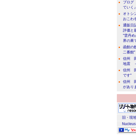
ブログ 
ていく』
オトシン
おこわ
通販日
評価と
"雲丹
界の果て
函館の
二番館"
信州 田
地震 
信州 田
です"
信州 田
があり
旧・現地
Nucleus