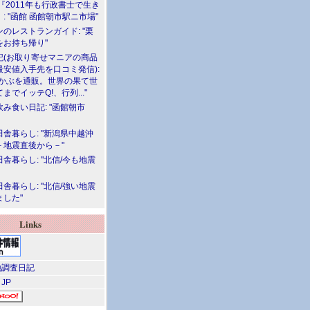
『2011年も行政書士で生き
: "函館 函館朝市駅ニ市場"
のレストランガイド: "栗
をお持ち帰り"
記(お取り寄せマニアの商品
最安値入手先を口コミ発信):
めかぶを通販。世界の果て世
までイッテQ!、行列..."
飲み食い日記: "函館朝市
舎暮らし: "新潟県中越沖
－地震直後から－"
舎暮らし: "北信/今も地震
舎暮らし: "北信/強い地震
ました"
Links
調査日記
 JP