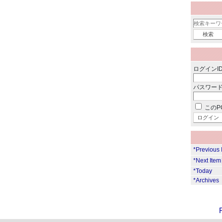
ログインID
パスワード
このP
*Previous
*Next Ite
*Today
*Archives