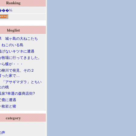
Ranking
bloglist
県 城ヶ島の大ねこたち
 ねこのいる島
逃げないキツネに遭遇
カ牧場に行ってきました。
から蝶が・・・
の柳川で発見、その２
育った家で…
・「アサギマダラ」とちい
生の桃
温泉?幸運の森商店街?
で鹿に遭遇
一枚岩と猪
category
の声