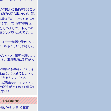
儀場だとは知りませんでし
川の間違いご指摘有難うござ
鵜飼の話も出たので、混...
現地調査日記、いつも楽しみ
ます。 太田宿の側を流...
>はじめまして、 私もこの
気になっていたのです。と
リコピー>綺麗な景色です。
は、私もこういう旅をした
ゃん>いつも記事を楽しみに
ます。那須塩原は別荘があ
.
ム通販の茶専科ティチャイ
>仙台は 今大変でしょうね
勝できるといいですね
紅茶通販のティチャイチャ
人の販売所ですね！お値段も
ですね！
Trackbacks
語: "松川温泉 松楓荘"