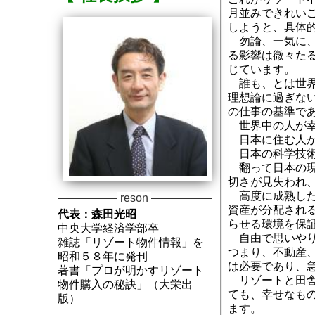
月並みできれい
しようと、具体
勿論、一気に、
る影響は微々た
じています。
誰も、とは世界
理想論に過ぎな
の仕事の基準で
世界中の人が幸
日本に住む人が
日本の科学技術
翻って日本の現
切さが見失われ
高度に成熟した
資産が分配され
代表：森田光昭
らせる環境を保
中央大学経済学部卒
自由で思いやり
雑誌「リゾート物件情報」を
つまり、不動産
昭和５８年に発刊
は必要であり、
著書「プロが明かすリゾート
リゾートと田舎
物件購入の秘訣」（大栄出
ても、
幸せなも
版）
ます。