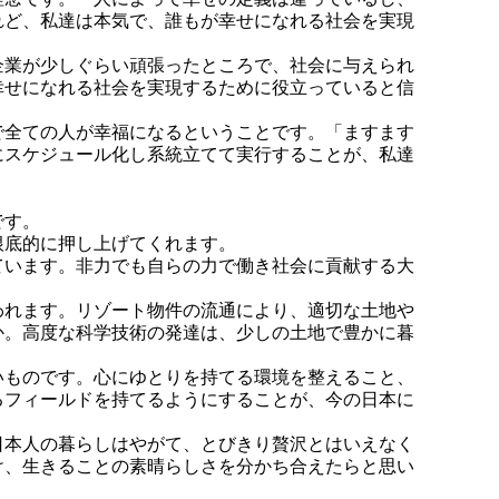
れど、私達は本気で、誰もが幸せになれる社会を実現
業が少しぐらい頑張ったところで、社会に与えられ
幸せになれる社会を実現するために役立っていると信
全ての人が幸福になるということです。
「ますます
にスケジュール化し系統立てて実行することが、私達
です。
底的に押し上げてくれます。
ています。
非力でも自らの力で働き社会に貢献する大
。
われます。
リゾート物件の流通により、適切な土地や
か。
高度な科学技術の発達は、少しの土地で豊かに暮
いものです。
心にゆとりを持てる環境を整えること、
るフィールドを持てるようにすることが、
今の日本に
本人の暮らしはやがて、とびきり贅沢とはいえなく
け、生きることの素晴らしさを分かち合えたらと思い