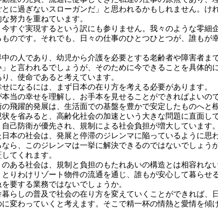
ごとに過ぎないスローガンだ」
と思われるかもしれません。け
的な努力を重ねています。
今すぐ実現するという訳にも参りません。我々のような零細企
るものです。
それでも、日々の仕事のひとつひとつが、誰もが
中の人であり、幼児から介護を必要とする老齢者や障害者まで
い」と言われるでしょうが、そのために今できることを具体的
あり、使命であると考えています。
せになるには、まず日本の在り方を考える必要があります。
本当の幸せを理解し、お手本を見せることができればよいの
の飛躍的発展は、生活面での基盤を豊かで安定したものへと根
状を省みると、高齢化社会の加速という大きな問題に直面し
、自己防衛が優先され、
規制による社会負担が増大しています
日本の社会は、発展と停滞のジレンマに陥っているように思
るなら、
このジレンマは一挙に解決できるのではないでしょう
証してくれます。
のある社会は、規制と負担のもたれあいの構造とは相容れな
、とりわけリゾート物件の流通を通じ、誰もが安心して暮らせ
急を要する業務ではないでしょうか。
暮らしの普及で社会の在り方を変えていくことができれば、日
のに変わっていくと考えます。そこで精一杯の情熱と愛情を傾