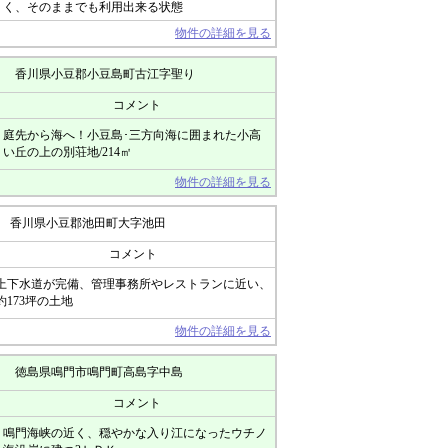
く、そのままでも利用出来る状態
物件の詳細を見る
香川県小豆郡小豆島町古江字聖り
コメント
庭先から海へ！小豆島･三方向海に囲まれた小高
い丘の上の別荘地/214㎡
物件の詳細を見る
香川県小豆郡池田町大字池田
コメント
上下水道が完備、管理事務所やレストランに近い、
約173坪の土地
物件の詳細を見る
徳島県鳴門市鳴門町高島字中島
コメント
鳴門海峡の近く、穏やかな入り江になったウチノ