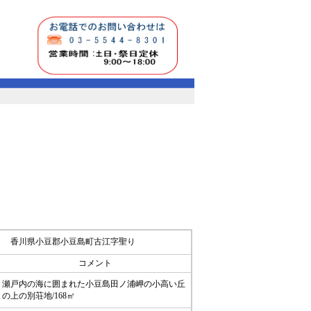
香川県小豆郡小豆島町古江字聖り
コメント
瀬戸内の海に囲まれた小豆島田ノ浦岬の小高い丘
の上の別荘地/168㎡