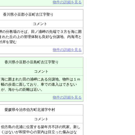
物件の詳細を見る
香川県小豆郡小豆町古江字聖り
コメント
岬の分教場のそば、田ノ浦岬の先端で３方を海に囲
まれた丘の上の管理体制も良好な分譲地、内海湾と
対岸を望む
物件の詳細を見る
香川県小豆郡小豆島町古江字聖り
コメント
海に囲まれた田の浦岬にある分譲地。物件は１ｍ
幅の歩道に面しており、車での進入はできない
が、海からの距離は近い。
物件の詳細を見る
愛媛県今治市伯方町北浦字中村
コメント
伯方島の北浦に位置する築年月不詳の民家。新し
くはないが和室中心の室内は目立った傷みはな