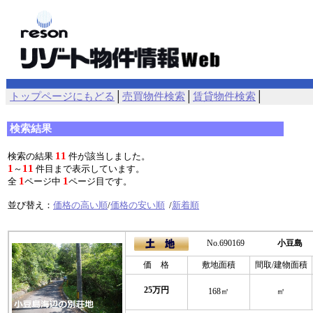
トップページにもどる
│
売買物件検索
│
賃貸物件検索
│
検索結果
11
検索の結果
件が該当しました。
1
11
～
件目まで表示しています。
1
1
全
ページ中
ページ目です。
並び替え：
価格の高い順
/
価格の安い順
/
新着順
No.690169
小豆島
価 格
敷地面積
間取/建物面積
25万円
168㎡
㎡