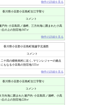
物件の詳細を見る
香川県小豆郡小豆島町古江字聖り
コメント
瀬戸内･小豆島田ノ浦岬。三方向海に囲まれた小高
い丘の上の別荘地/167㎡
物件の詳細を見る
香川県小豆郡小豆島町堀越字北浦西
コメント
二十四の瞳映画村に近く､マリンレジャーの拠点
にもなる小豆島の別荘地/155㎡
物件の詳細を見る
香川県小豆郡小豆島町古江字聖り
コメント
３方向海に囲まれた瀬戸内･小豆島田ノ浦岬。小高
い丘の上の別荘地/226㎡