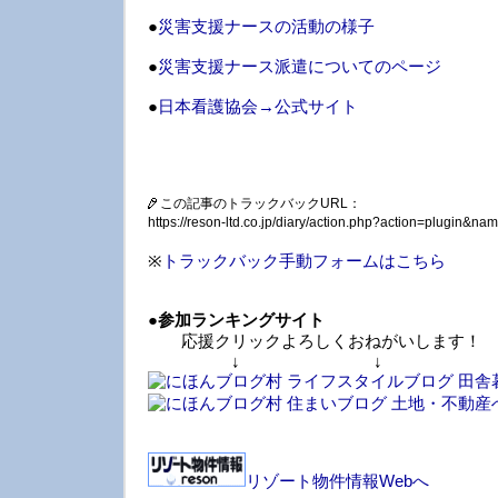
●
災害支援ナースの活動の様子
●
災害支援ナース派遣についてのページ
●
日本看護協会→公式サイト
この記事のトラックバックURL：
https://reson-ltd.co.jp/diary/action.php?action=plugin&
※
トラックバック手動フォームはこちら
●
参加ランキングサイト
応援クリックよろしくおねがいします！
↓ ↓ 
リゾート物件情報Webへ