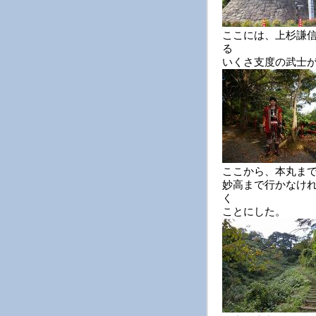
ここには、上杉謙
る
いくさ支度の武士
ここから、本丸ま
妙高まで行かなけ
く
ことにした。