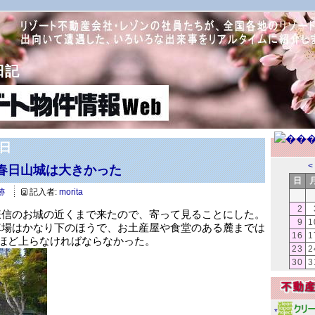
日記
1日
春日山城は大きかった
<
日
跡
記入者:
morita
2
謙信のお城の近くまで来たので、寄って見ることにした。
9
1
車場はかなり下のほうで、お土産屋や食堂のある麓までは
16
1
ルほど上らなければならなかった。
23
2
30
3
*