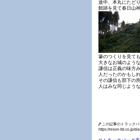
途中、本丸にたど
館跡を見て春日山
壕のつくりを見て
大きなお城のよう
謙信は正義の味方
人だったのかもし
その謙信も部下の
人はみな同じよう
この記事のトラックバ
https://reson-ltd.co.jp