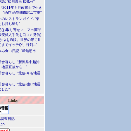
語: "松川温泉 松楓荘"
『2011年も行政書士で生き
: "函館 函館朝市駅ニ市場"
のレストランガイド: "栗
をお持ち帰り"
記(お取り寄せマニアの商品
最安値入手先を口コミ発信):
めかぶを通販。世界の果て世
までイッテQ!、行列..."
飲み食い日記: "函館朝市
舎暮らし: "新潟県中越沖
－地震直後から－"
舎暮らし: "北信/今も地震
舎暮らし: "北信/強い地震
ました"
Links
調査日記
 JP