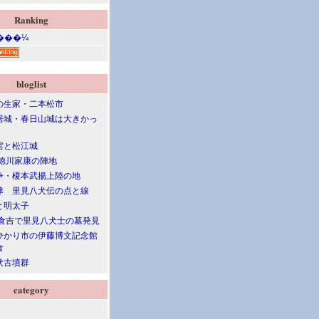
Ranking
bloglist
の生家・二本松市
居城・春日山城は大きかっ
雲と松江城
 徳川家康の陣地
争・榎本武揚上陸の地
津 里見八犬伝の点と線
と明太子
 倉吉で里見八犬士の墓発見
ひかり市の伊藤博文記念館
食
伏古墳群
category