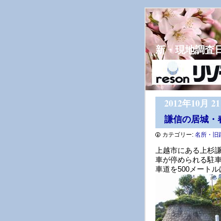
新・現地調査
2012年10月 2
謙信の居城・
カテゴリー:
名所・旧
上越市にある上杉
車が停められる駐
車道を500メート