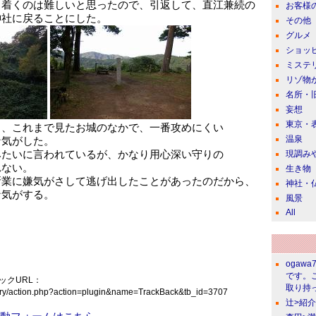
り着くのは難しいと思ったので、引返して、直江兼続の
お客様
神社に戻ることにした。
その他
グルメ
ショッ
ミステ
リゾ物
名所・
妄想
東京・
も、これまで見たお城のなかで、一番攻めにくい
温泉
な気がした。
みたいに言われているが、かなり用心深い守りの
現調み
れない。
生き物
所業に嫌気がさして逃げ出したことがあったのだから、
神社・
な気がする。
風景
All
ogawa
です。
ックURL：
取り持っ
/diary/action.php?action=plugin&name=TrackBack&tb_id=3707
辻>紹