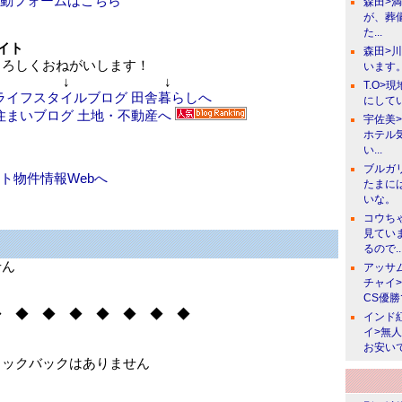
動フォームはこちら
森田>
が、葬
た...
イト
森田>
ろしくおねがいします！
います。
↓ ↓
T.O>
にしてい
宇佐美
ホテル
い...
ブルガ
ト物件情報Webへ
たまに
いな。
コウち
見てい
るので..
せん
アッサ
チャイ
CS優
◆ ◆ ◆ ◆ ◆ ◆ ◆ ◆
インド
イ>無
お安い
ラックバックはありません