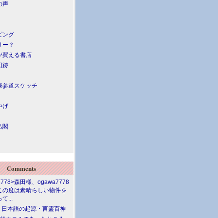
の声
ピング
リー？
が買える書店
旧跡
表参道スケッチ
やげ
仏閣
Comments
7778>森田様、ogawa7778
この度は素晴らしい物件を
て...
介 日本語の起源・言霊百神