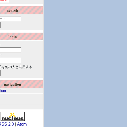
search
login
:
:
Cを他の人と共用する
navigation
Item
RSS 2.0
|
Atom