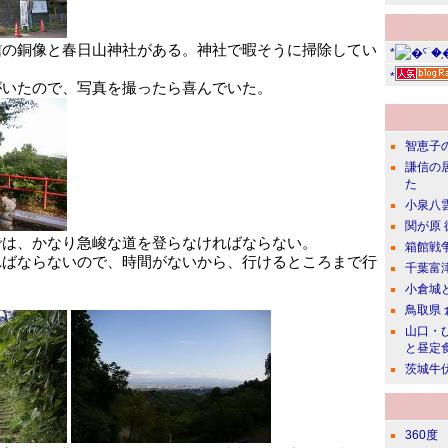
信の銅像と春日山神社がある。神社で暇そうに掃除してい
*
*
がいたので、写真を撮ったら喜んでいた。
智恵子
謙信の
た
小泉八
関が原
では、かなり急峻な道を登らなければならない。
箱館戦
ればならないので、時間がないから、行けるところまで行
千葉富
小倉城
鳥取県
山口・
と昼定
茨城牛
360度