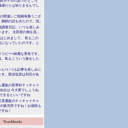
満鉄ホテルのあったところ
儀場だとは知りませんでし
川の間違いご指摘有難うござ
鵜飼の話も出たので、混...
現地調査日記、いつも楽しみ
ます。 太田宿の側を流...
>はじめまして、 私もこの
気になっていたのです。と
リコピー>綺麗な景色です。
は、私もこういう旅をした
ゃん>いつも記事を楽しみに
ます。那須塩原は別荘があ
.
ム通販の茶専科ティチャイ
>仙台は 今大変でしょうね
勝できるといいですね
紅茶通販のティチャイチャ
人の販売所ですね！お値段も
ですね！
Trackbacks