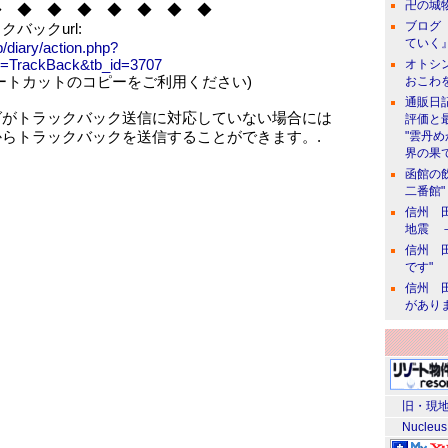
卍の城物
◆ ◆ ◆ ◆ ◆ ◆ ◆ ◆
ブログ 
バックurl:
ていく』
jp/diary/action.php?
e=TrackBack&tb_id=3707
オトシン
ートカットのコピーをご利用ください)
おこわ
通販日
グがトラックバック送信に対応していない場合には
評価と
からトラックバックを送信することができます。.
"雲丹
界の果て
函館の
二番館"
信州 田
地震 
信州 田
です"
信州 田
があり
旧・現地
Nucleus