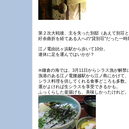
第２次大戦後、主を失った別邸（あえて別荘と
紆余曲折を経てある人への“貸別荘”だった一
江ノ電由比ヶ浜駅から歩いて10分。
連休に足を運んではいかが？
※鎌倉の海では、3月11日からシラス漁が解禁
漁港のある江ノ電腰越駅から江ノ島にかけて、
シラス料理を供してくれる食事どころも多数。
運がよければ生シラスを享受できるかも。
ふっくらした釜揚げも、美味しかったけれど。