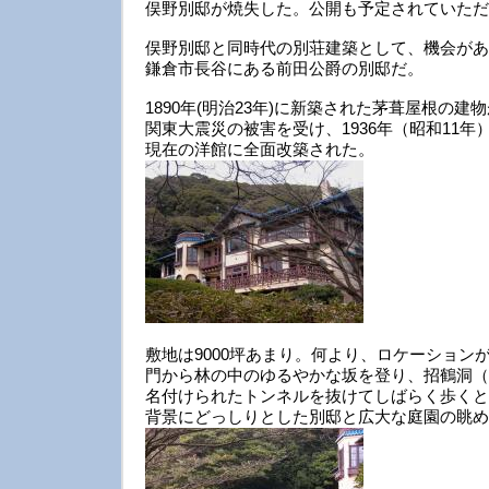
俣野別邸が焼失した。公開も予定されていただ
俣野別邸と同時代の別荘建築として、機会があ
鎌倉市長谷にある前田公爵の別邸だ。
1890年(明治23年)に新築された茅葺屋根の建
関東大震災の被害を受け、1936年（昭和11年
現在の洋館に全面改築された。
敷地は9000坪あまり。何より、ロケーション
門から林の中のゆるやかな坂を登り、招鶴洞（
名付けられたトンネルを抜けてしばらく歩くと
背景にどっしりとした別邸と広大な庭園の眺め