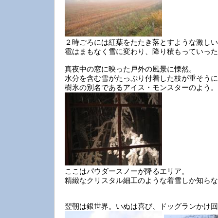
２時ごろには紅葉をたたき落とすような激しい
雹はまもなく雪に変わり、降り積もっていった
真夜中の窓に映った戸外の風景に慄然。
水分を含む雪がたっぷり付着した枝が重そうに
樹氷の別名であるアイス・モンスターのよう。
ここはパウダースノーが降るエリア。
精緻なクリスタル細工のような着雪しか知らな
翌朝は銀世界。いぬは喜び、ドッグランかけ回