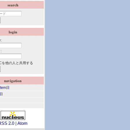
search
login
:
:
Cを他の人と共用する
navigation
 Item日
m日
RSS 2.0
|
Atom