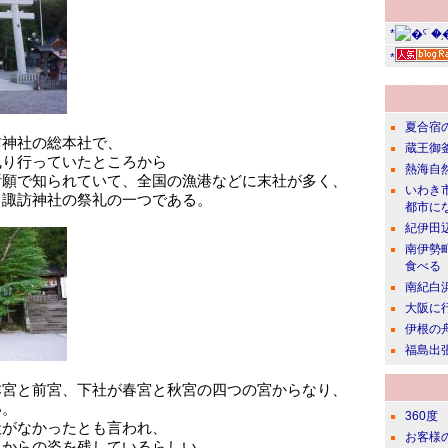
*
*
夏合宿
訪神社の総本社で、
蔵王御
執り行っていたところから
熱海自
祈願で知られていて、全国の漁港などに末社が多く、
いわき
も諏訪神社の祭礼の一つである。
都市に
紀伊田
南伊勢
食べる
南紀白
大阪に
伊根の
福島出
本宮と前宮、下社が春宮と秋宮の四つの宮からなり、
い。
360度
殿がなかったとも言われ、
お客様
くからの姿を残しているらしい。