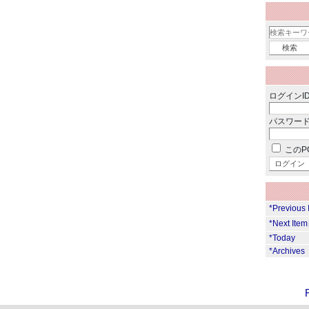
ログインID
パスワード
このP
*Previous
*Next Ite
*Today
*Archives