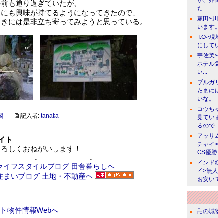
が、葬
の前も通り過ぎていたが、
た...
とにも興味が持てるようになってきたので、
森田>
ときには是非立ち寄ってみようと思っている。
います。
T.O>
にしてい
宇佐美
ホテル
い...
ブルガ
たまに
いな。
コウち
閣
記入者:
tanaka
見てい
るので..
アッサ
イト
チャイ
ろしくおねがいします！
CS優
↓ ↓
インド
イ>無
お安い
ト物件情報Webへ
卍の城物