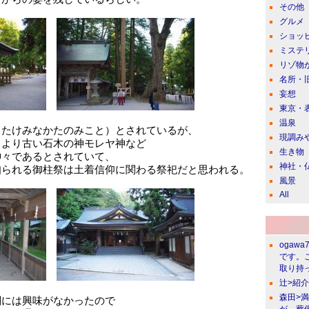
その他
グルメ
ショッ
ミステ
リゾ物
名所・
妄想
東京・
温泉
（たけみなかたのみこと）とされているが、
現調み
々より古い石木の神モレヤ神など
生き物
神々であるとされていて、
神社・
知られる御柱祭は土着信仰に関わる祭祀だと思われる。
風景
All
ogawa
です。
取り持っ
辻>紹
森田>
閣には興味がなかったので