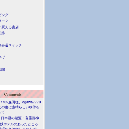
ピング
リー？
が買える書店
旧跡
表参道スケッチ
やげ
仏閣
Comments
7778>森田様、ogawa7778
この度は素晴らしい物件を
て...
介 日本語の起源・言霊百神
満鉄ホテルのあったところ