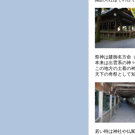
祭神は建御名方命
本来は出雲系の神
この地方の土着の
天下の奇祭として
若い時は神社や仏