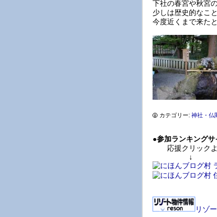
下社の春宮や秋宮
少しは歴史的なこ
今度近くまで来た
カテゴリー:
神社・仏
●
参加ランキングサ
応援クリックよ
↓ 
リゾー