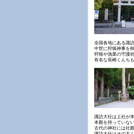
全国各地にある諏
中世に狩猟神事を
狩猟や漁業の守護
有名な長崎くんち
諏訪大社は上社が
本殿を持っていな
古代の神社には社
諏訪大社はその古