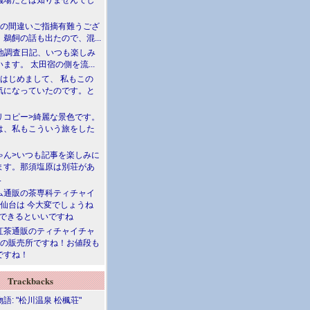
儀場だとは知りませんでし
川の間違いご指摘有難うござ
鵜飼の話も出たので、混...
現地調査日記、いつも楽しみ
ます。 太田宿の側を流...
>はじめまして、 私もこの
気になっていたのです。と
リコピー>綺麗な景色です。
は、私もこういう旅をした
ゃん>いつも記事を楽しみに
ます。那須塩原は別荘があ
.
ム通販の茶専科ティチャイ
>仙台は 今大変でしょうね
勝できるといいですね
紅茶通販のティチャイチャ
人の販売所ですね！お値段も
ですね！
Trackbacks
語: "松川温泉 松楓荘"