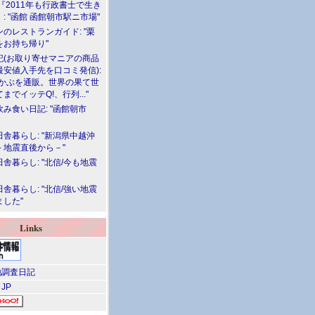
『2011年も行政書士で生き
: "函館 函館朝市駅ニ市場"
のレストランガイド: "栗
をお持ち帰り"
記(お取り寄せマニアの商品
最安値入手先を口コミ発信):
めかぶを通販。世界の果て世
までイッテQ!、行列..."
飲み食い日記: "函館朝市
舎暮らし: "新潟県中越沖
－地震直後から－"
舎暮らし: "北信/今も地震
舎暮らし: "北信/強い地震
ました"
Links
調査日記
 JP