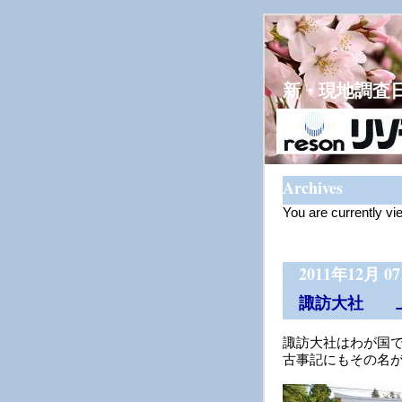
新・現地調査
Archives
You are currently v
2011年12月 0
諏訪大社 
諏訪大社はわが国
古事記にもその名