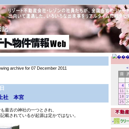
日記
iewing archive for 07 December 2011
<
日
4
7日
11
1
上社 本宮
18
1
25
2
でも最古の神社の一つとされ、
が記載されているが起源は定かではない。
*