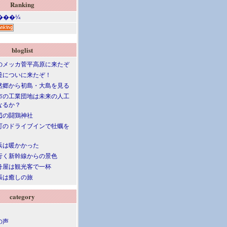
Ranking
bloglist
のメッカ菅平高原に来たぞ
釜についに来たぞ！
然郷から初島・大島を見る
市の工業団地は未来の人工
なるか？
辺の闘鶏神社
町のドライブインで牡蠣を
浜は暖かかった
行く新幹線からの景色
舟屋は観光客で一杯
張は癒しの旅
category
の声