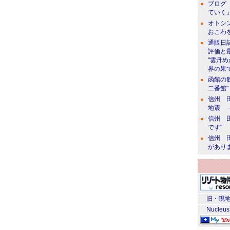
ブログ 
ていく』
オトシン
おこわ
通販日
評価と
"雲丹
界の果て
函館の
二番館"
信州 田
地震 
信州 田
です"
信州 田
があり
旧・現地
Nucleus