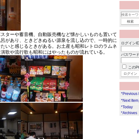
ポスターや蓄音機、自動販売機など懐かしいものも置いて
風呂があり、ときどきぬるい源泉を流し込ので、一時的に
ログインID
冷たいと感じるときがある。お土産も昭和レトロのラムネ
、演歌や流行歌も昭和にはやったものが流れている。
パスワード
このP
*Previous
*Next Ite
*Today
*Archives