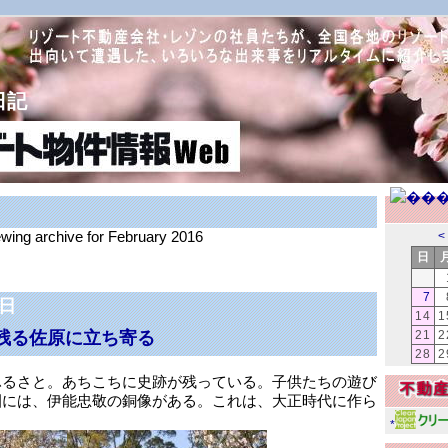
日記
ewing archive for February 2016
<
日
7
9日
14
1
残る佐原に立ち寄る
21
2
28
2
ふるさと。あちこちに史跡が残っている。子供たちの遊び
園には、伊能忠敬の銅像がある。これは、大正時代に作ら
*