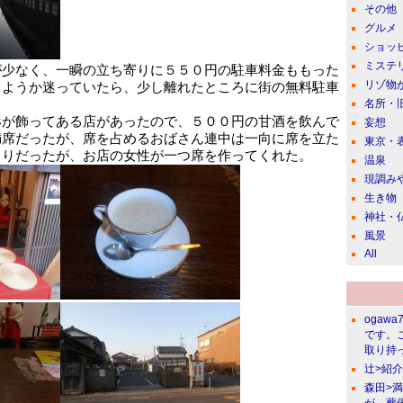
その他
グルメ
ショッ
ミステ
が少なく、一瞬の立ち寄りに５５０円の駐車料金ももった
リゾ物
しようか迷っていたら、少し離れたところに街の無料駐車
名所・
形が飾ってある店があったので、５００円の甘酒を飲んで
妄想
満席だったが、席を占めるおばさん連中は一向に席を立た
東京・
もりだったが、お店の女性が一つ席を作ってくれた。
温泉
現調み
生き物
神社・
風景
All
ogawa
です。
取り持っ
辻>紹
森田>