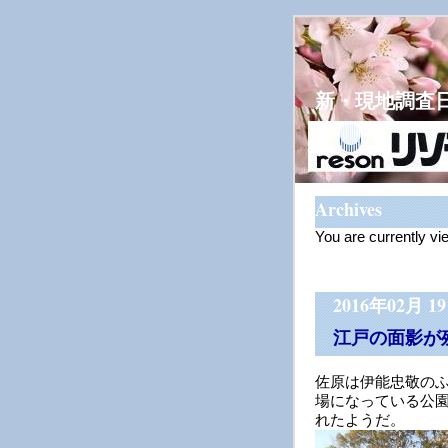
新・現地調査
Archives
You are currently vi
2016年02月 1
江戸の面影が
佐原は伊能忠敬の
場になっている公
れたようだ。