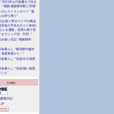
『2011年も行政書士で生き
: "函館 函館朝市駅ニ市場"
のレストランガイド: "栗
をお持ち帰り"
記(お取り寄せマニアの商品
最安値入手先を口コミ発信):
めかぶを通販。世界の果て世
までイッテQ!、行列..."
飲み食い日記: "函館朝市
舎暮らし: "新潟県中越沖
－地震直後から－"
舎暮らし: "北信/今も地震
舎暮らし: "北信/強い地震
ました"
Links
調査日記
 JP