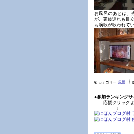
お風呂のあとは、
が、家族連れも目
も演歌が歌われて
カテゴリー:
風景
●
参加ランキングサ
応援クリックよ
↓ 