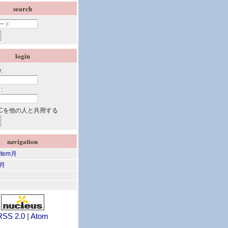
search
login
:
:
Cを他の人と共用する
navigation
 Item月
m月
RSS 2.0
|
Atom