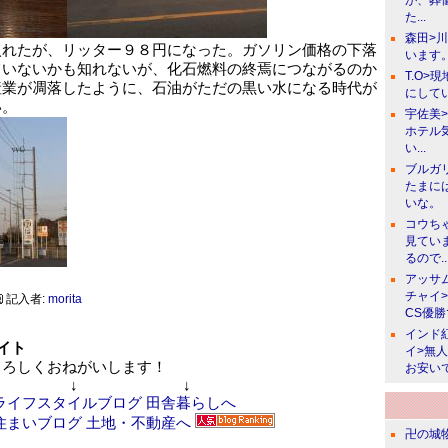
が、葬
た...
森田>
入れたが、リッター９８円になった。ガソリン価格の下落
います。
ていないかも知れないが、化石燃料の終焉につながるのか
T.O>
産業が凋落したように、石油がただの黒い水になる時代が
にしてい
い。
宇佐美
ホテル
い...
ブルガ
たまに
いな。
コウち
見てい
るので..
アッサ
チャイ
記入者:
morita
CS優
インド
イト
イ>無
ろしくおねがいします！
お安い
↓ ↓
卍の城物