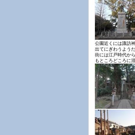
公園近くには諏訪
出てにぎわうよう
街には江戸時代か
もところどころに