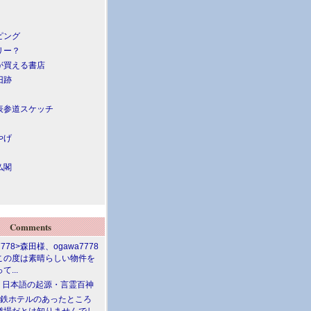
ピング
リー？
が買える書店
旧跡
表参道スケッチ
やげ
仏閣
Comments
7778>森田様、ogawa7778
この度は素晴らしい物件を
て...
介 日本語の起源・言霊百神
満鉄ホテルのあったところ