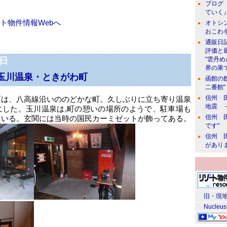
ブログ 
ていく』
ト物件情報Webへ
オトシン
おこわ
通販日
評価と
1日
"雲丹
界の果て
玉川温泉・ときがわ町
函館の
二番館"
信州 田
町は、八高線沿いののどかな町。久しぶりに立ち寄り温泉
地震 
にした。玉川温泉は,町の憩いの場所のようで、駐車場も
信州 田
ている。玄関には当時の国民カーミゼットが飾ってある。
です"
信州 田
があり
旧・現地
Nucleus