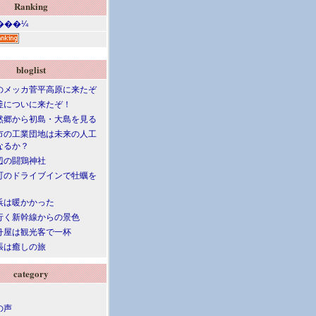
Ranking
bloglist
のメッカ菅平高原に来たぞ
釜についに来たぞ！
然郷から初島・大島を見る
市の工業団地は未来の人工
なるか？
辺の闘鶏神社
町のドライブインで牡蠣を
浜は暖かかった
行く新幹線からの景色
舟屋は観光客で一杯
張は癒しの旅
category
の声