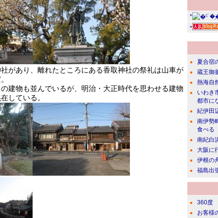
*
*
夏合宿
神社があり、離れたところにある香取神社の祭礼は山車が
蔵王御
だ。
熱海自
らの建物も並んでいるが、明治・大正時代を思わせる建物
いわき
混在している。
都市に
紀伊田
南伊勢
食べる
南紀白
大阪に
伊根の
福島出
360度
お客様