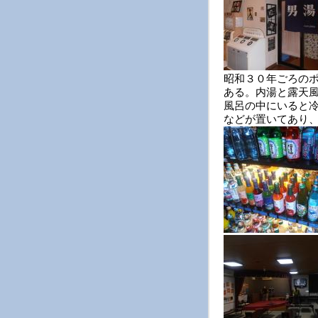
昭和３０年ごろの
ある。内湯と露天
風呂の中にいると
などが置いてあり