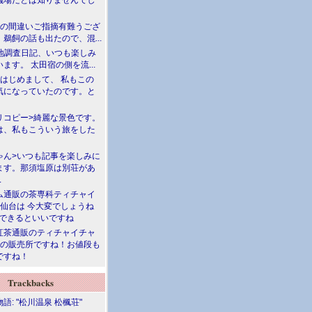
儀場だとは知りませんでし
川の間違いご指摘有難うござ
鵜飼の話も出たので、混...
現地調査日記、いつも楽しみ
ます。 太田宿の側を流...
>はじめまして、 私もこの
気になっていたのです。と
リコピー>綺麗な景色です。
は、私もこういう旅をした
ゃん>いつも記事を楽しみに
ます。那須塩原は別荘があ
.
ム通販の茶専科ティチャイ
>仙台は 今大変でしょうね
勝できるといいですね
紅茶通販のティチャイチャ
人の販売所ですね！お値段も
ですね！
Trackbacks
語: "松川温泉 松楓荘"