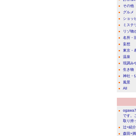
その他
グルメ
ショッ
ミステ
リゾ物
名所・
妄想
東京・
温泉
現調み
生き物
神社・
風景
All
ogawa
です。
取り持っ
辻>紹
森田>