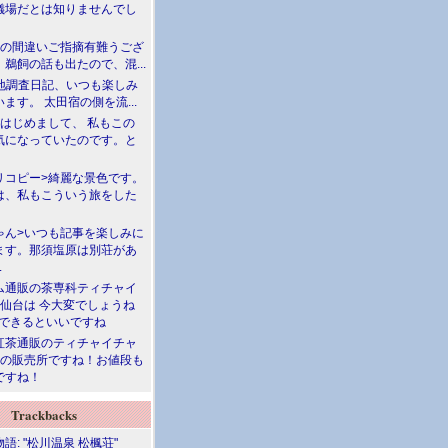
儀場だとは知りませんでし
川の間違いご指摘有難うござ
鵜飼の話も出たので、混...
現地調査日記、いつも楽しみ
ます。 太田宿の側を流...
>はじめまして、 私もこの
気になっていたのです。と
リコピー>綺麗な景色です。
は、私もこういう旅をした
ゃん>いつも記事を楽しみに
ます。那須塩原は別荘があ
.
ム通販の茶専科ティチャイ
>仙台は 今大変でしょうね
勝できるといいですね
紅茶通販のティチャイチャ
人の販売所ですね！お値段も
ですね！
Trackbacks
語: "松川温泉 松楓荘"