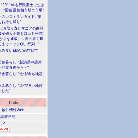
『2011年も行政書士で生き
: "函館 函館朝市駅ニ市場"
のレストランガイド: "栗
をお持ち帰り"
記(お取り寄せマニアの商品
最安値入手先を口コミ発信):
めかぶを通販。世界の果て世
までイッテQ!、行列..."
飲み食い日記: "函館朝市
舎暮らし: "新潟県中越沖
－地震直後から－"
舎暮らし: "北信/今も地震
舎暮らし: "北信/強い地震
ました"
Links
調査日記
 JP