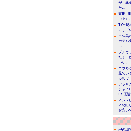
が、葬
た...
森田>
います。
T.O>
にしてい
宇佐美
ホテル
い...
ブルガ
たまに
いな。
コウち
見てい
るので..
アッサ
チャイ
CS優
インド
イ>無
お安い
卍の城物