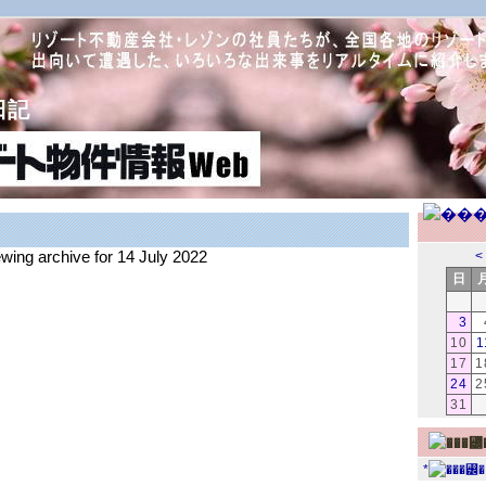
日記
ewing archive for 14 July 2022
<
日
3
10
1
17
1
24
2
31
*