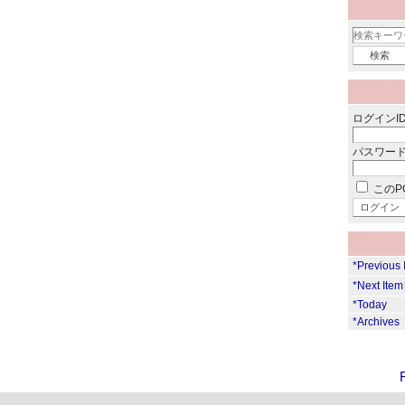
ログインID
パスワード
このP
*Previous
*Next Ite
*Today
*Archives