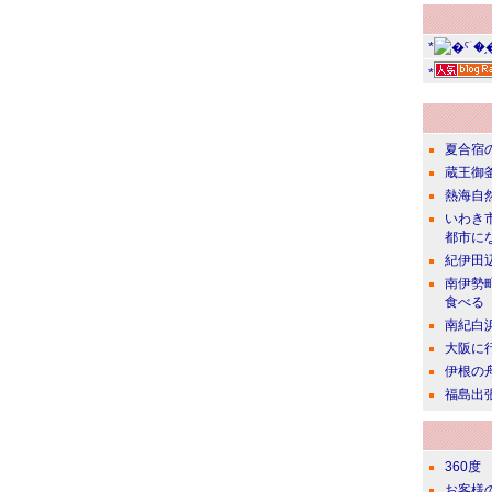
*
*
夏合宿
蔵王御
熱海自
いわき
都市に
紀伊田
南伊勢
食べる
南紀白
大阪に
伊根の
福島出
360度
お客様