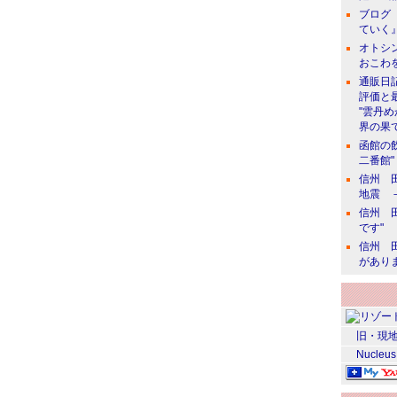
ブログ 
ていく』
オトシン
おこわ
通販日
評価と
"雲丹
界の果て
函館の
二番館"
信州 田
地震 
信州 田
です"
信州 田
があり
旧・現地
Nucleus