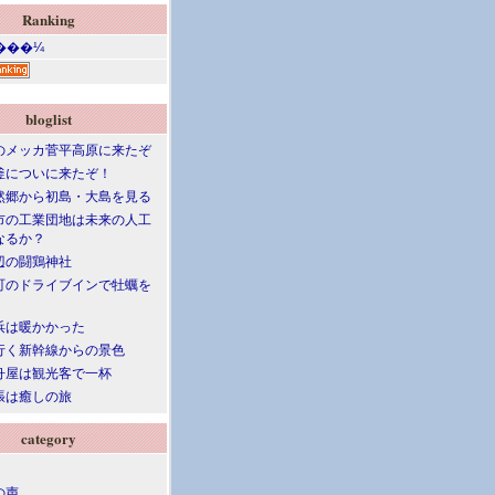
Ranking
bloglist
のメッカ菅平高原に来たぞ
釜についに来たぞ！
然郷から初島・大島を見る
市の工業団地は未来の人工
なるか？
辺の闘鶏神社
町のドライブインで牡蠣を
浜は暖かかった
行く新幹線からの景色
舟屋は観光客で一杯
張は癒しの旅
category
の声