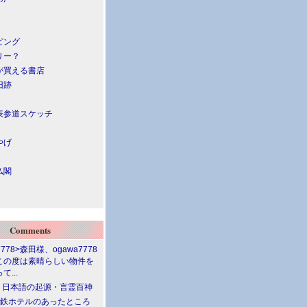
ピング
リー？
が買える書店
旧跡
表参道スケッチ
やげ
仏閣
Comments
7778>森田様、ogawa7778
この度は素晴らしい物件を
て...
介 日本語の起源・言霊百神
満鉄ホテルのあったところ