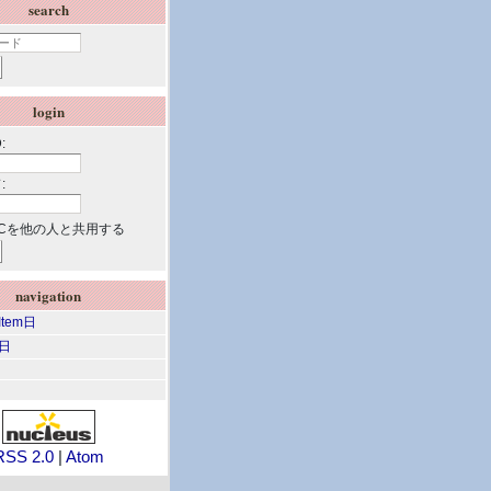
search
login
:
:
Cを他の人と共用する
navigation
 Item日
m日
RSS 2.0
|
Atom