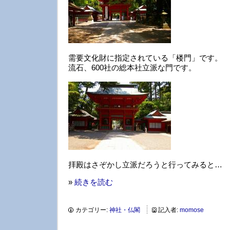
需要文化財に指定されている「楼門」です。
流石、600社の総本社立派な門です。
拝殿はさぞかし立派だろうと行ってみると…
»
続きを読む
カテゴリー:
神社・仏閣
記入者:
momose