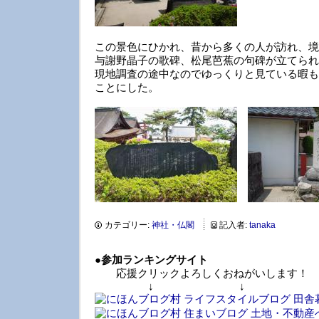
この景色にひかれ、昔から多くの人が訪れ、境
与謝野晶子の歌碑、松尾芭蕉の句碑が立てられ
現地調査の途中なのでゆっくりと見ている暇も
ことにした。
カテゴリー:
神社・仏閣
記入者:
tanaka
●
参加ランキングサイト
応援クリックよろしくおねがいします！
↓ ↓ 