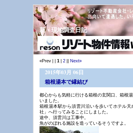
新・現地調査日記
«Prev | |
1
|
2
||
Next»
2015年03月 06日
箱根湯本で縁結び
都心からも気軽に行ける箱根の玄関口、箱根湯
いました。
箱根湯本駅から須雲川沿いを歩いてホテル天
社」へ行ってみることにしました。
途中、須雲川は工事中。
魚がのぼれる施設を造っているそうですよ。