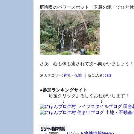
庭園奥のパワースポット「玉簾の瀧」でひと休
さあ、心も体も癒されて次へ向かいましょう！
カテゴリー:
神社・仏閣
記入者:
cats
●
参加ランキングサイト
応援クリックよろしくおねがいします！
↓ ↓ 
リゾート物件情報Webへ