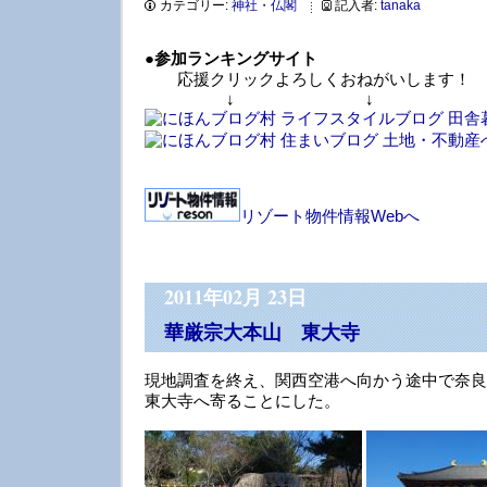
カテゴリー:
神社・仏閣
記入者:
tanaka
●
参加ランキングサイト
応援クリックよろしくおねがいします！
↓ ↓ 
リゾート物件情報Webへ
2011年02月 23日
華厳宗大本山 東大寺
現地調査を終え、関西空港へ向かう途中で奈良
東大寺へ寄ることにした。