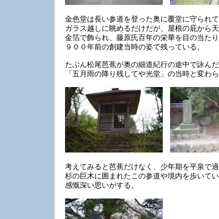
金色堂は長い参道を登った奥に覆堂に守られて
ガラス越しに眺めるだけだが、屋根の庇から天
金箔で飾られ、藤原氏百年の栄華を目の当たり
９００年前の創建当時の姿で残っている。
たぶん松尾芭蕉が奥の細道紀行の途中で詠んだ
「五月雨の降り残してや光堂」の当時と変わら
考えてみると芭蕉だけなく、少年期を平泉で過
杉の巨木に囲まれたこの参道や境内を歩いてい
感慨深い思いがする。