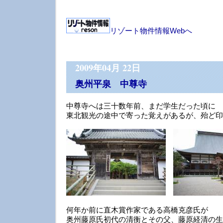
リゾート物件情報Webへ
2009年04月 22日
奥州平泉 中尊寺
中尊寺へは三十数年前、まだ学生だった頃に
東北観光の途中で寄った覚えがあるが、殆ど印
何年か前に直木賞作家である高橋克彦氏が
奥州藤原氏初代の清衡とその父、藤原経清の生