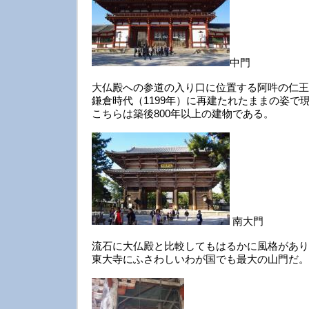
中門
大仏殿への参道の入り口に位置する阿吽の仁王
鎌倉時代（1199年）に再建たれたままの姿で
こちらは築後800年以上の建物である。
南大門
流石に大仏殿と比較してもはるかに風格があり
東大寺にふさわしいわが国でも最大の山門だ。