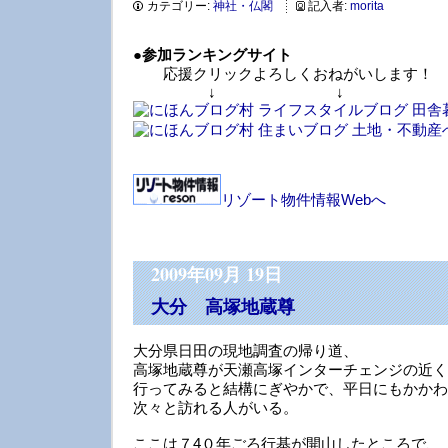
カテゴリー:
神社・仏閣
記入者:
morita
●
参加ランキングサイト
応援クリックよろしくおねがいします！
↓ ↓ 
リゾート物件情報Webへ
2009年09月 19日
大分 高塚地蔵尊
大分県日田の現地調査の帰り道、
高塚地蔵尊が天瀬高塚インターチェンジの近く
行ってみると結構にぎやかで、平日にもかかわ
次々と訪れる人がいる。
ここは７4０年ごろ行基が開山したところで、