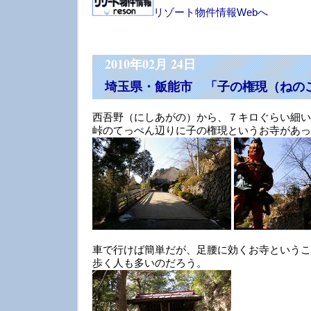
リゾート物件情報Webへ
2010年02月 24日
埼玉県・飯能市 「子の権現（ねの
西吾野（にしあがの）から、７キロぐらい細い
峠のてっぺん辺りに子の権現というお寺があっ
車で行けば簡単だが、足腰に効くお寺というこ
歩く人も多いのだろう。