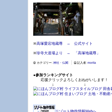
※
高塚愛宕地蔵尊 → 公式サイト
※
珍寺大道場より → 「高塚地蔵尊」
カテゴリー:
神社・仏閣
記入者:
morita
●
参加ランキングサイト
応援クリックよろしくおねがいします！
↓ ↓ 
リゾート物件情報Webへ