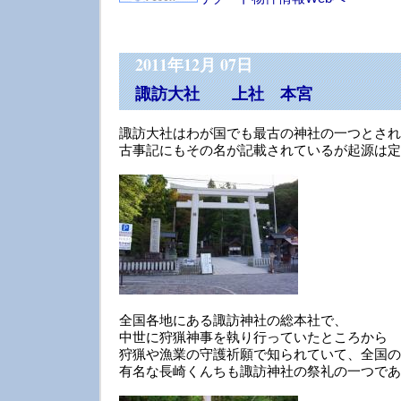
2011年12月 07日
諏訪大社 上社 本宮
諏訪大社はわが国でも最古の神社の一つとされ
古事記にもその名が記載されているが起源は定
全国各地にある諏訪神社の総本社で、
中世に狩猟神事を執り行っていたところから
狩猟や漁業の守護祈願で知られていて、全国の
有名な長崎くんちも諏訪神社の祭礼の一つであ