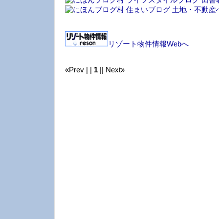
リゾート物件情報Webへ
«Prev | |
1
|| Next»