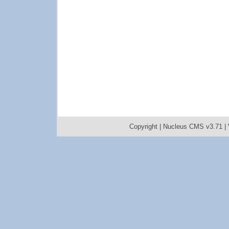
Copyright |
Nucleus CMS v3.71
|