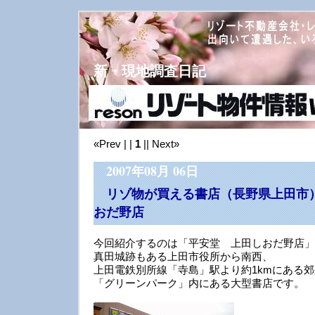
新・現地調査日記
«Prev | |
1
|| Next»
2007年08月 06日
リゾ物が買える書店（長野県上田市
おだ野店
今回紹介するのは「平安堂 上田しおだ野店」
真田城跡もある上田市役所から南西、
上田電鉄別所線「寺島」駅より約1kmにある
「グリーンパーク」内にある大型書店です。