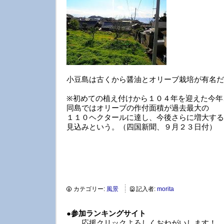
小豆島は古くから醤油とオリーブ栽培が有名だ
※初めての植え付けから１０４年を迎えた今年
同島ではオリーブの作付面積が過去最大の
１１０ヘクタールに達し、今後さらに増大する
見込みという。（四国新聞、９月２３日付）
カテゴリー:
風景
記入者:
morita
●
参加ランキングサイト
応援クリックよろしくおねがいします！