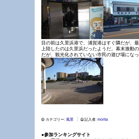
目の前は久里浜港で、浦賀港はすぐ隣だが、最
上陸したのは久里浜だったようだ。幕末激動の
だが、観光化されていない市民の遊び場になっ
カテゴリー:
風景
記入者:
morita
●
参加ランキングサイト