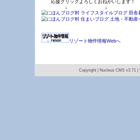
応援クリックよろしくおねがいします！
↓ ↓ 
リゾート物件情報Webへ
Copyright |
Nucleus CMS v3.71
|