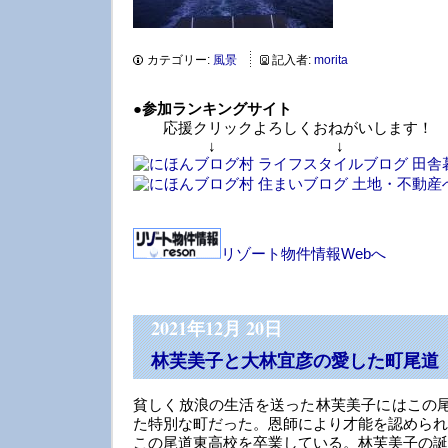
カテゴリー:
風景
記入者:
morita
●
参加ランキングサイト
応援クリックよろしくおねがいします！
↓ ↓ 
リゾート物件情報Webへ
2021年12月 20日
林芙美子と大林宜彦の愛した町尾道
貧しく放浪の生活を送った林芙美子にはこの尾
た特別な町だった。恩師により才能を認められ
この尾道東高校を卒業している。林芙美子の誕