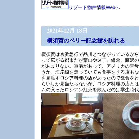
リゾート物件情報Webへ
2021年12月 18日
横須賀のペリー記念館を訪れる
横須賀は京浜急行で品川とつながっているから
って広がる都市だが葉山や逗子、鎌倉、藤沢の
があまりない。軍港があって、アメリカの空母
うか。海岸線を走っていても食事をする店もな
を見渡すロシア料理の店があったので昼食をと
らいしか見当たらないが、ロシア料理の店とは
ムの入ったロシアン紅茶を飲んだのは学生時代