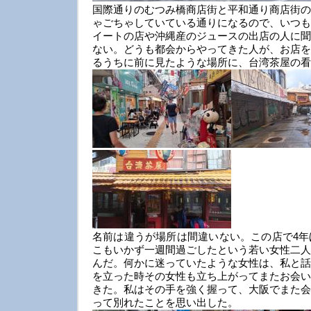
国際通りのむつみ橋商店街と平和通り商店街の
ゃごちゃしていている通りになるので、いつも
イートの店や沖縄産のジュースの出店の人に聞
ない。どうも都会からやってきた人が、お店を
るうちに前に見たような場所に、台湾茶屋の看
名前は違うが場所は間違いない。この店で4年
こもいかず一週間過ごしたという若い女性二人
んだ。何かに迷っていたような女性は、私と話
を立った時その女性も立ち上がってまたお会い
きた。私はその手を強く握って、大阪でまた会
って別れたことを思い出した。