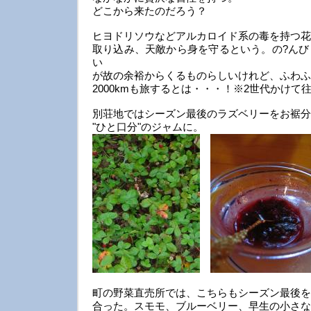
どこから来たのだろう？
ヒヨドリソウなどアルカロイド系の毒を持つ花
取り込み、天敵から身を守るという。の?んび
い
が故の余裕からくるものらしいけれど、ふわふ
2000kmも旅するとは・・・！※2世代かけて
別荘地ではシーズン最後のラズベリーをお裾分
"ひと口分"のジャムに。
町の野菜直売所では、こちらもシーズン最後を
合った。スモモ、ブルーベリー、早生の小さな