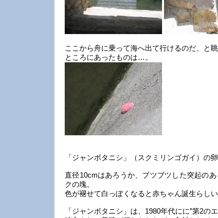
ここから舟に乗って海へ出て行けるのだ、と眺
ところにあったものは…。
「ジャンボタニシ」（スクミリンゴガイ）の卵
直径10cmはあろうか、ブツブツした突起の
クの塊。
色が褪せて白っぽくなると赤ちゃん誕生らしい
「ジャンボタニシ」は、1980年代にに”第2の