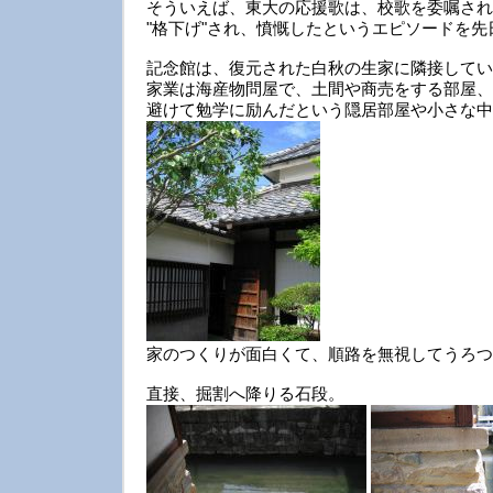
そういえば、東大の応援歌は、校歌を委嘱され
"格下げ"され、憤慨したというエピソードを
記念館は、復元された白秋の生家に隣接してい
家業は海産物問屋で、土間や商売をする部屋、
避けて勉学に励んだという隠居部屋や小さな中
家のつくりが面白くて、順路を無視してうろつ
直接、掘割へ降りる石段。