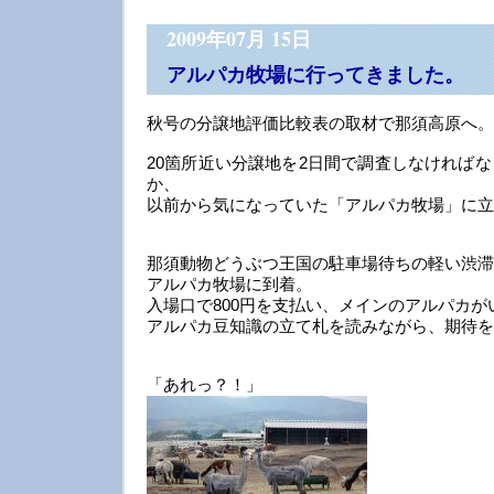
2009年07月 15日
アルパカ牧場に行ってきました。
秋号の分譲地評価比較表の取材で那須高原へ。
20箇所近い分譲地を2日間で調査しなければ
か、
以前から気になっていた「アルパカ牧場」に立
那須動物どうぶつ王国の駐車場待ちの軽い渋滞
アルパカ牧場に到着。
入場口で800円を支払い、メインのアルパカ
アルパカ豆知識の立て札を読みながら、期待を
「あれっ？！」