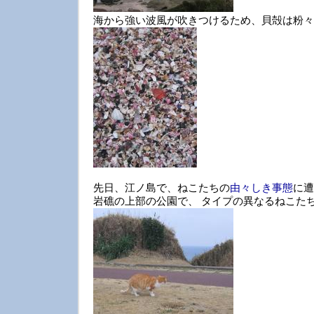
海から強い波風が吹きつけるため、貝殻は粉々
先日、江ノ島で、ねこたちの
由々しき事態
に遭
岩礁の上部の公園で、 タイプの異なるねこた