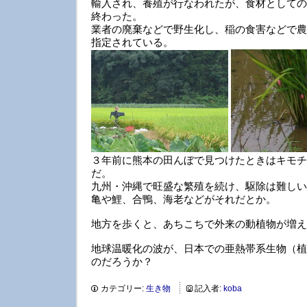
輸入され、養殖が行なわれたが、食材としての
終わった。
業者の廃棄などで野生化し、稲の食害などで農
指定されている。
３年前に熊本の田んぼで見つけたときはキモチ
だ。
九州・沖縄で旺盛な繁殖を続け、駆除は難しい
亀や鯉、合鴨、海老などがそれだとか。
地方を歩くと、あちこちで外来の動植物が増え
地球温暖化の波が、日本での亜熱帯系生物（植
のだろうか？
カテゴリー:
生き物
記入者:
koba