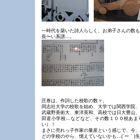
一時代を築いた詩人らしく、お弟子さんの数も
長〜い系譜…。
圧巻は、作詞した校歌の数々。
同志社大学の校歌を始め、大学では関西学院、
武蔵野美術大、東洋英和、高校では日大豊山、
田道小学校…などなど、その数１００校あま
い）！
まさに売れっ子作家の量産という感じで、今、
どの学校のやら、憶えていないかも…(´ー｀)