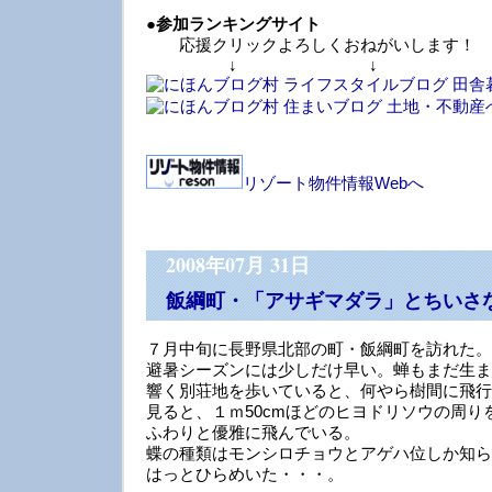
●
参加ランキングサイト
応援クリックよろしくおねがいします！
↓ ↓ 
リゾート物件情報Webへ
2008年07月 31日
飯綱町・「アサギマダラ」とちいさ
７月中旬に長野県北部の町・飯綱町を訪れた。
避暑シーズンには少しだけ早い。蝉もまだ生ま
響く別荘地を歩いていると、何やら樹間に飛行
見ると、１ｍ50cmほどのヒヨドリソウの周り
ふわりと優雅に飛んでいる。
蝶の種類はモンシロチョウとアゲハ位しか知ら
はっとひらめいた・・・。