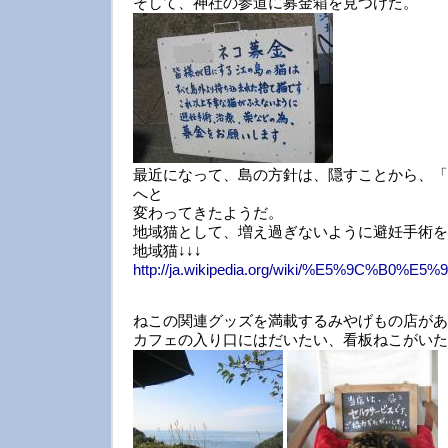
そして、神社の参道に募金箱を見つけた。
最近になって、島の方針は、隠すことから、「
へと
変わってきたようだ。
地域猫として、増え過ぎないように避妊手術を
地域猫↓↓↓
http://ja.wikipedia.org/wiki/%E5%9C%B0%
ねこの関連グッズを満載するみやげもの店が
カフェの入り口にはだいたい、看板ねこがいた