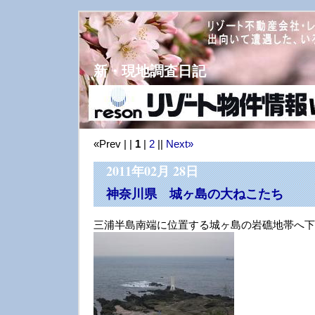
新・現地調査日記
«Prev | |
1
|
2
||
Next»
2011年02月 28日
神奈川県 城ヶ島の大ねこたち
三浦半島南端に位置する城ヶ島の岩礁地帯へ下