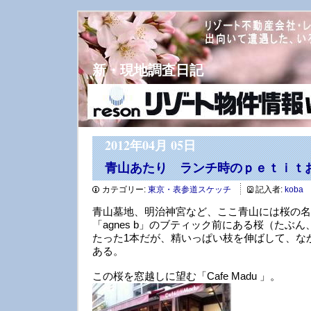
新・現地調査日記
2012年04月 05日
青山あたり ランチ時のｐｅｔｉｔ
カテゴリー:
東京・表参道スケッチ
記入者:
koba
青山墓地、明治神宮など、ここ青山には桜の名
「agnes b」のブティック前にある桜（たぶ
たった1本だが、精いっぱい枝を伸ばして、な
ある。
この桜を窓越しに望む「Cafe Madu 」。