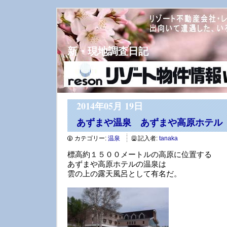
新・現地調査日記
2014年05月 19日
あずまや温泉 あずまや高原ホテル
カテゴリー:
温泉
記入者:
tanaka
標高約１５００メートルの高原に位置する
あずまや高原ホテルの温泉は
雲の上の露天風呂として有名だ。