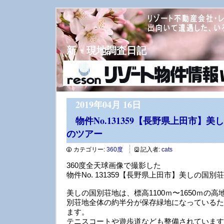
新・現地調査日記
2019年04月 16日
物件No.131359【長野県上田市】
のツアー
カテゴリー:
360度
記入者:
cats
360度全天球画像で撮影した
物件No. 131359【長野県上田市】美しの国
美しの国別荘地は、標高1100ｍ〜1650ｍの
別荘地全体の約半分が保存緑地になっているた
ます。
テニスコートや遊歩道なども整備されています