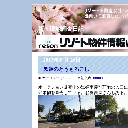
新・現地調査日記
2013年09月 26日
黒姫のとうもろこし
カテゴリー:
グルメ
記入者:
morita
オークション販売中の黒姫南麓別荘地の入口に
や果物を直売している。お蕎麦屋さんもある。