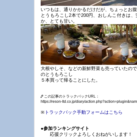
いつもは、通りかかるだけだが、ちょっとお腹
とうもろこし2本で200円、おしんこ付きは
か、とても甘い。
大根やしそ、などの新鮮野菜も売っていたので
のとうもろこし
５本買って帰ることにした。
この記事のトラックバックURL：
https://reson-ltd.co.jp/diary/action.php?action=plugin&
※
トラックバック手動フォームはこちら
●
参加ランキングサイト
応援クリックよろしくおねがいします！