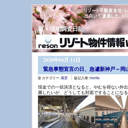
新・現地調査日記
2020年04月 11日
緊急事態宣言の日、急遽新神戸～岡
カテゴリー:
風景
記入者:
morita
現金での一括決済となると、やむを得ない外出
粛したいが、どうしても対面ですることになる