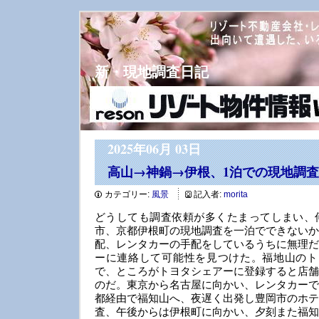
新・現地調査日記
2025年06月 03日
高山→神鍋→伊根、1泊での現地調査
カテゴリー:
風景
記入者:
morita
どうしても調査依頼が多くたまってしまい、
市、京都伊根町の現地調査を一泊でできないか
配、レンタカーの手配をしているうちに無理だ
ーに連絡して可能性を見つけた。福地山のト
で、ところがトヨタシェアーに登録すると店舗
のだ。東京から名古屋に向かい、レンタカーで
都経由で福知山へ、夜遅く出発し豊岡市のホテ
査、午後からは伊根町に向かい、夕刻また福知