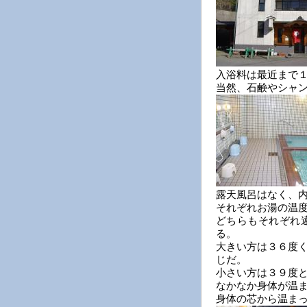
入浴料は最近まで
当然、石鹸やシャ
露天風呂はなく、
それぞれお湯の温
どちらもそれぞれ
る。
大きい方は３６度
じだ。
小さい方は３９度
なかなか身体が温
身体の芯から温ま