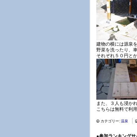
建物の横には源泉
野菜を洗ったり、
それぞれ５０円と
また、３人も浸か
こちらは無料で利
カテゴリー:
温泉
●
参加ランキングサ