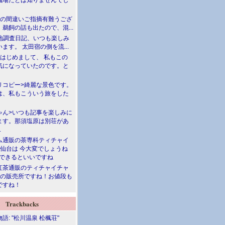
儀場だとは知りませんでし
川の間違いご指摘有難うござ
鵜飼の話も出たので、混...
現地調査日記、いつも楽しみ
ます。 太田宿の側を流...
>はじめまして、 私もこの
気になっていたのです。と
リコピー>綺麗な景色です。
は、私もこういう旅をした
ゃん>いつも記事を楽しみに
ます。那須塩原は別荘があ
.
ム通販の茶専科ティチャイ
>仙台は 今大変でしょうね
勝できるといいですね
紅茶通販のティチャイチャ
人の販売所ですね！お値段も
ですね！
Trackbacks
語: "松川温泉 松楓荘"