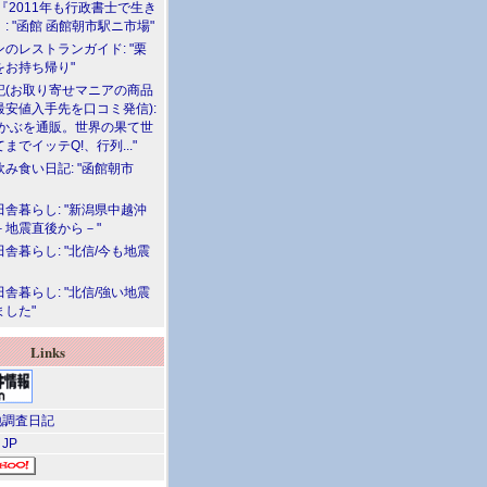
『2011年も行政書士で生き
: "函館 函館朝市駅ニ市場"
のレストランガイド: "栗
をお持ち帰り"
記(お取り寄せマニアの商品
最安値入手先を口コミ発信):
めかぶを通販。世界の果て世
までイッテQ!、行列..."
飲み食い日記: "函館朝市
舎暮らし: "新潟県中越沖
－地震直後から－"
舎暮らし: "北信/今も地震
舎暮らし: "北信/強い地震
ました"
Links
調査日記
 JP