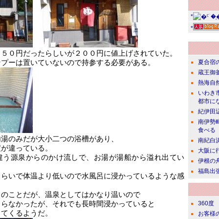
*
*
１５０円だったらしいが２００円に値上げされていた。
ンプーは置いていないので持参する必要がある。
夏合宿
蔵王御
熱海自
いわき
都市に
紀伊田
南伊勢
食べる
内湯のみだが大小二つの浴槽があり、
南紀白
度が違っている。
大阪に
違う源泉からのかけ流しで、お湯が湯船から溢れ出てい
伊根の
福島出
くらいで体温より低いので水風呂に浸かっているような感
とのことだが、温泉としてはかなり温いので
まらなかったが、それでも長時間浸かっていると
360度
ってくるようだ。
お客様