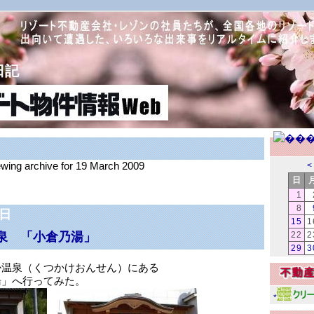
日記
ewing archive for 19 March 2009
<
日
1
8
9日
15
1
泉 「小倉乃湯」
22
2
29
3
掛温泉（くつかけおんせん）にある
湯」へ行ってみた。
*