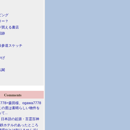
ピング
リー？
が買える書店
旧跡
表参道スケッチ
やげ
仏閣
Comments
7778>森田様、ogawa7778
この度は素晴らしい物件を
て...
介 日本語の起源・言霊百神
満鉄ホテルのあったところ