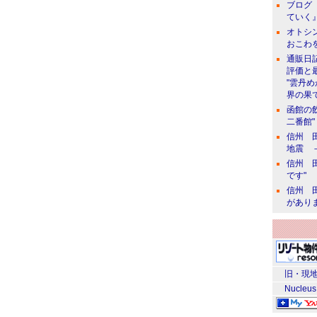
ブログ 
ていく』
オトシン
おこわ
通販日
評価と
"雲丹
界の果て
函館の
二番館"
信州 田
地震 
信州 田
です"
信州 田
があり
旧・現地
Nucleus