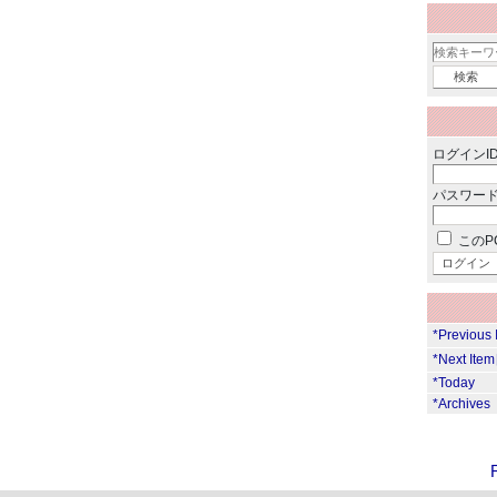
ログインID
パスワード
このP
*Previous
*Next Ite
*Today
*Archives