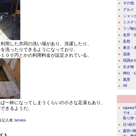
その他
グルメ
ショッ
ミステ
リゾ物
名所・
妄想
を利用した共同の洗い場があり、洗濯したり、
東京・
車を洗ったりできるようになっており、
温泉
か１００円とかの利用料金が設定されている。
現調み
生き物
神社・
風景
All
れば一杯になってしまうくらいの小さな足湯もあり、
用できるようだ。
ogawa
です。
取り持っ
記入者:
tanaka
辻>紹
森田>
イト