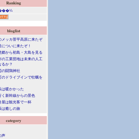
Ranking
bloglist
のメッカ菅平高原に来たぞ
釜についに来たぞ！
然郷から初島・大島を見る
市の工業団地は未来の人工
なるか？
辺の闘鶏神社
町のドライブインで牡蠣を
浜は暖かかった
行く新幹線からの景色
舟屋は観光客で一杯
張は癒しの旅
category
の声