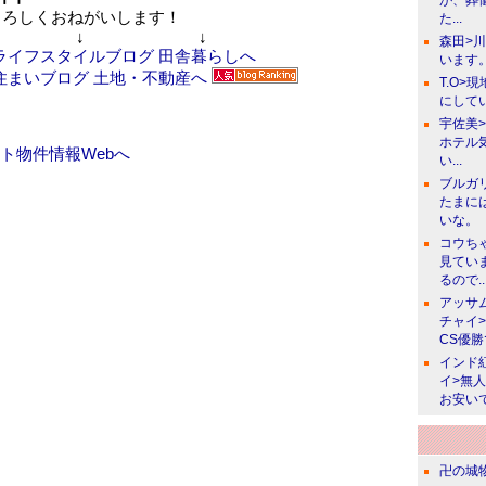
が、葬
ろしくおねがいします！
た...
↓ ↓
森田>
います。
T.O>
にしてい
宇佐美
ホテル
ト物件情報Webへ
い...
ブルガ
たまに
いな。
コウち
見てい
るので..
アッサ
チャイ
CS優
インド
イ>無
お安い
卍の城物