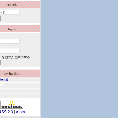
search
login
:
:
Cを他の人と共用する
navigation
 Item日
m日
RSS 2.0
|
Atom