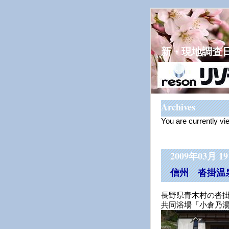
新・現地調査
Archives
You are currently vi
2009年03月 1
信州 沓掛温
長野県青木村の沓
共同浴場「小倉乃