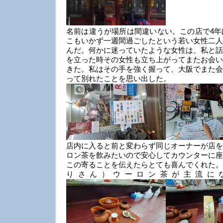
名前は違うが場所は間違いない。この店で4年
こもいかず一週間過ごしたという若い女性二人
んだ。何かに迷っていたような女性は、私と話
を立った時その女性も立ち上がってまたお会い
きた。私はその手を強く握って、大阪でまた会
って別れたことを思い出した。
店内に入ると前と変わらず同じオーナーが店を
ロン茶を飲みたいので安心してカウンターに座
この寄ることを伝えたらとても喜んでくれた。
りさん）ウーロン茶が主流に