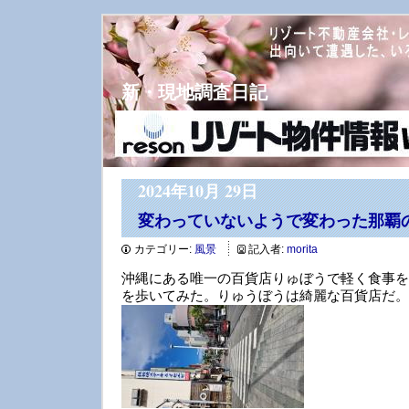
新・現地調査日記
2024年10月 29日
変わっていないようで変わった那覇
カテゴリー:
風景
記入者:
morita
沖縄にある唯一の百貨店りゅぼうで軽く食事を
を歩いてみた。りゅうぼうは綺麗な百貨店だ。