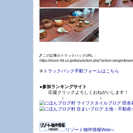
この記事のトラックバックURL：
https://reson-ltd.co.jp/diary/action.php?action=plugin&
※
トラックバック手動フォームはこちら
●
参加ランキングサイト
応援クリックよろしくおねがいします！
↓ ↓ 
リゾート物件情報Webへ