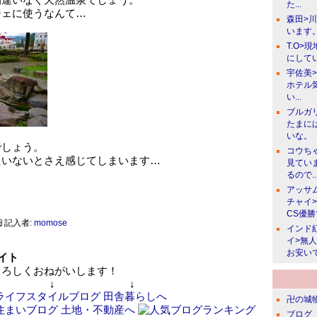
た...
ジェに使うなんて…
森田>
います。
T.O>
にしてい
宇佐美
ホテル
い...
ブルガ
たまに
いな。
でしょう。
コウち
たいないとさえ感じてしまいます…
見てい
るので..
アッサ
チャイ
CS優
記入者:
momose
インド
イ>無
お安い
イト
ろしくおねがいします！
↓ ↓
卍の城物
ブログ 