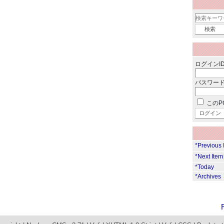
ログインID
パスワード
このP
*Previous
*Next Ite
*Today
*Archives