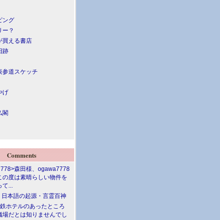
ピング
リー？
が買える書店
旧跡
表参道スケッチ
やげ
仏閣
Comments
7778>森田様、ogawa7778
この度は素晴らしい物件を
て...
介 日本語の起源・言霊百神
満鉄ホテルのあったところ
儀場だとは知りませんでし