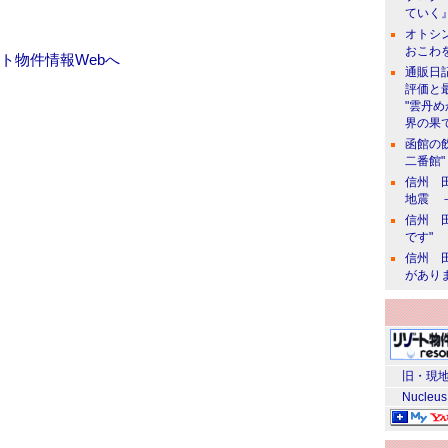
ていく』
オトシン
おこわ
ト物件情報Webへ
通販日
評価と
"雲丹
界の果て
函館の
二番館"
信州 田
地震 
信州 田
です"
信州 田
があり
旧・現地
Nucleus