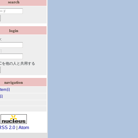
search
login
:
:
Cを他の人と共用する
navigation
 Item日
m日
RSS 2.0
|
Atom