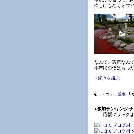
惜しげもなくオブ
なんて、豪気なん
小市民の僕はもっ
»
続きを読む
カテゴリー:
温泉
●
参加ランキングサ
応援クリックよ
↓ 