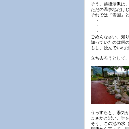
そう。越後湯沢は
ただの温泉地だけ
それでは『雪国』
・
・
・
ごめんなさい。知
知っていたのは例
もし、読んでいれ
立ち去ろうとして
うっすらと、湯気
まさかと思い、手
そう、この池の水
場所から言って、