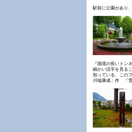
駅前に公園があり
『国境の長いトン
細かい活字を見る
知っている、この
川端康成：作 『