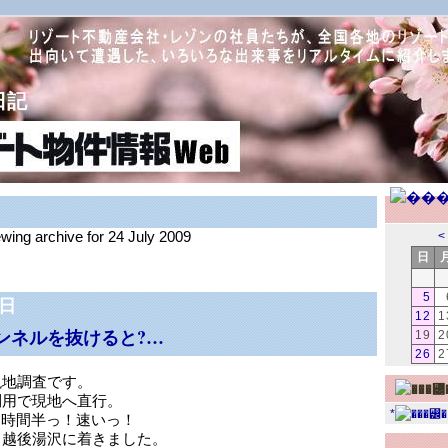
日記
ewing archive for 24 July 2009
<
日
5
4日
12
1
ンネルを抜けると?…
19
2
26
2
現地調査です。
利用で現地へ直行。
*
１時間半っ！速いっ！
、越後湯沢に着きました。