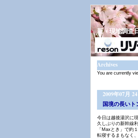
新・現地調査
Archives
You are currently vi
2009年07月 2
国境の長いト
今日は越後湯沢に
久しぶりの新幹線
「Maxとき」で約
転寝するまもなく