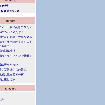
bloglist
のメッカ菅平高原に来たぞ
釜についに来たぞ！
然郷から初島・大島を見る
市の工業団地は未来の人工
なるか？
辺の闘鶏神社
町のドライブインで牡蠣を
浜は暖かかった
行く新幹線からの景色
舟屋は観光客で一杯
張は癒しの旅
category
の声