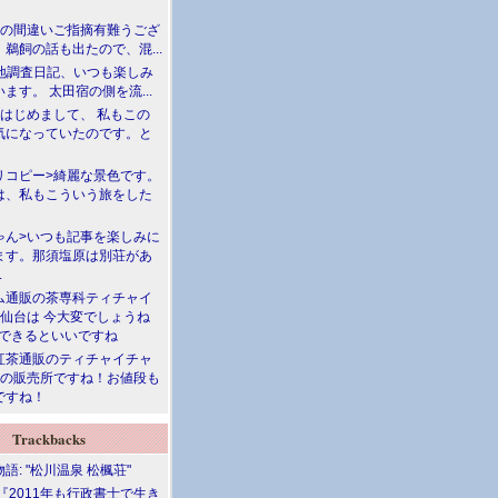
川の間違いご指摘有難うござ
鵜飼の話も出たので、混...
現地調査日記、いつも楽しみ
ます。 太田宿の側を流...
>はじめまして、 私もこの
気になっていたのです。と
リコピー>綺麗な景色です。
は、私もこういう旅をした
ゃん>いつも記事を楽しみに
ます。那須塩原は別荘があ
.
ム通販の茶専科ティチャイ
>仙台は 今大変でしょうね
勝できるといいですね
紅茶通販のティチャイチャ
人の販売所ですね！お値段も
ですね！
Trackbacks
語: "松川温泉 松楓荘"
『2011年も行政書士で生き