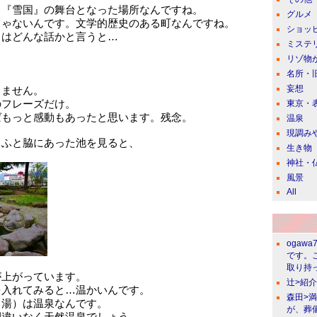
、『雪国』の舞台となった場所なんですね。
グルメ
じゃないんです。文学的歴史のある町なんですね。
ショッ
とはどんな話かと言うと…
ミステ
リゾ物
名所・
妄想
りません。
のフレーズだけ。
東京・
ばもっと感動もあったと思います。残念。
温泉
現調み
、ふと脇にあった池を見ると、
生き物
神社・
風景
All
ogawa
です。
取り持っ
が上がっています。
辻>紹
を入れてみると…温かいんです。
森田>
（湯）は温泉なんです。
が、葬
間違いなく天然温泉でしょう。