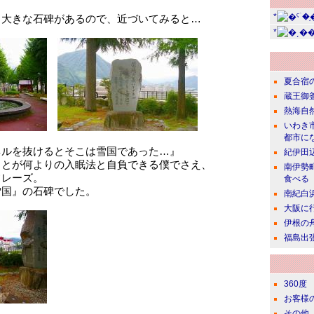
*
、大きな石碑があるので、近づいてみると…
*
夏合宿
蔵王御
熱海自
いわき
都市に
ネルを抜けるとそこは雪国であった…』
紀伊田
ことが何よりの入眠法と自負できる僕でさえ、
南伊勢
フレーズ。
食べる
雪国』の石碑でした。
南紀白
大阪に
伊根の
福島出
360度
お客様
その他