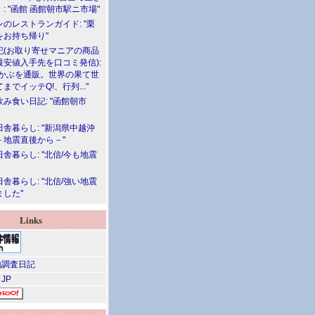
: "函館 函館朝市駅ニ市場"
のレストランガイド: "栗
をお持ち帰り"
記(お取り寄せマニアの商品
最安値入手先を口コミ発信):
めかぶを通販。世界の果て世
までイッテQ!、行列..."
飲み食い日記: "函館朝市
舎暮らし: "新潟県中越沖
－地震直後から－"
舎暮らし: "北信/今も地震
舎暮らし: "北信/強い地震
ました"
Links
調査日記
 JP