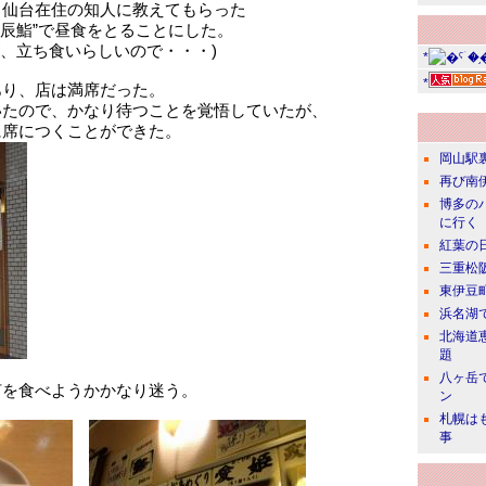
、仙台在住の知人に教えてもらった
北辰鮨”で昼食をとることにした。
が、立ち食いらしいので・・・)
*
*
あり、店は満席だった。
いたので、かなり待つことを覚悟していたが、
に席につくことができた。
岡山駅
再び南
博多の
に行く
紅葉の
三重松
東伊豆
浜名湖
北海道
題
八ヶ岳
何を食べようかかなり迷う。
ン
札幌は
事