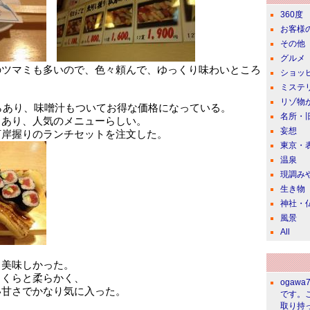
360度
お客様
その他
グルメ
のツマミも多いので、色々頼んで、ゆっくり味わいところ
ショッ
ミステ
リゾ物
からあり、味噌汁もついてお得な価格になっている。
名所・
もあり、人気のメニューらしい。
妄想
河岸握りのランチセットを注文した。
東京・
温泉
現調み
生き物
神社・
風景
All
、美味しかった。
っくらと柔らかく、
ogawa
い甘さでかなり気に入った。
です。
取り持っ