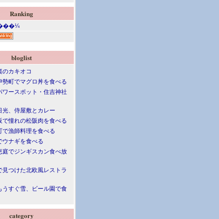
Ranking
bloglist
裏のカキオコ
伊勢町でマグロ丼を食べる
パワースポット・住吉神社
日光、侍屋敷とカレー
阪で憧れの松阪肉を食べる
町で漁師料理を食べる
でウナギを食べる
恵庭でジンギスカン食べ放
で見つけた北欧風レストラ
もうすぐ雪、ビール園で食
category