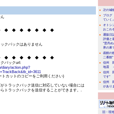
卍の城物
ブログ 
せん
ていく』
オトシン
おこわ
◆ ◆ ◆ ◆ ◆ ◆ ◆ ◆
通販日
評価と
"雲丹
ラックバックはありません
界の果て
函館の
◆ ◆ ◆ ◆ ◆ ◆ ◆ ◆
二番館"
バックurl:
信州 田
jp/diary/action.php?
地震 
e=TrackBack&tb_id=3611
信州 田
ートカットのコピーをご利用ください)
です"
信州 田
グがトラックバック送信に対応していない場合には
があり
からトラックバックを送信することができます。.
旧・現地