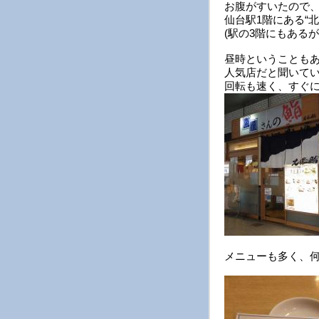
お腹がすいたので
仙台駅1階にある“
(駅の3階にもある
昼時ということも
人気店だと聞いて
回転も速く、すぐ
メニューも多く、