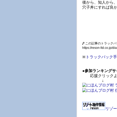
後から、知人から
穴子丼にすれば良
この記事のトラックバ
https://reson-ltd.co.jp
※
トラックバック手
●
参加ランキングサ
応援クリックよ
↓ 
リゾー