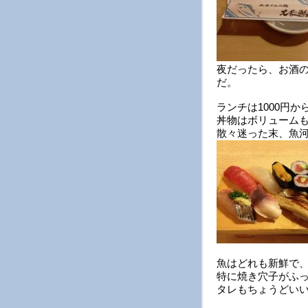
夜だったら、お酒
だ。
ランチは1000円
丼物はボリューム
散々迷った末、魚
魚はどれも新鮮で
特に焼き穴子がふ
タレもちょうどい