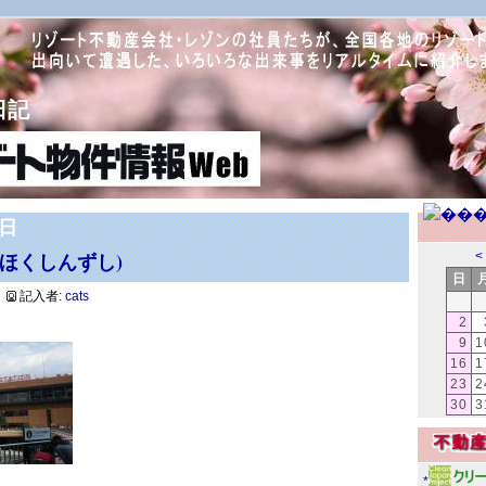
日記
1日
ほくしんずし)
<
日
記入者:
cats
2
。
9
1
16
1
23
2
30
3
*