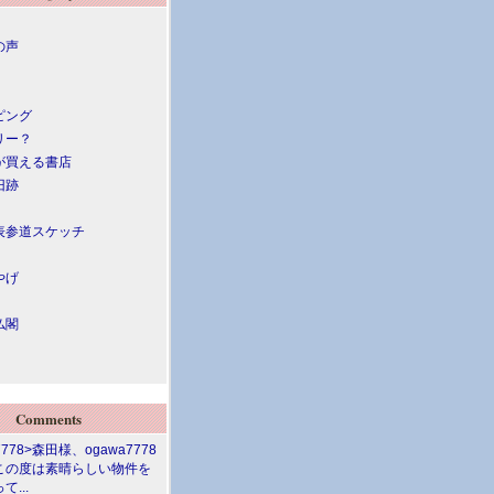
の声
ピング
リー？
が買える書店
旧跡
表参道スケッチ
やげ
仏閣
Comments
7778>森田様、ogawa7778
この度は素晴らしい物件を
て...