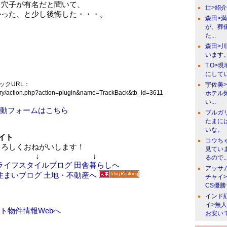
、穴子が有名だと聞いて、
辻>紹
かった、と少し後悔した・・・。
森田>
が、葬
た...
森田>
います。
T.O>
にしてい
ックURL：
宇佐美
/diary/action.php?action=plugin&name=TrackBack&tb_id=3611
ホテル
い...
動フォームはこちら
ブルガ
たまに
いな。
イト
コウち
ろしくおねがいします！
見てい
↓ ↓
るので..
アッサ
チャイ
CS優
インド
イ>無
ト物件情報Webへ
お安い