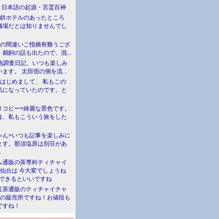
介 日本語の起源・言霊百神
満鉄ホテルのあったところ
儀場だとは知りませんでし
川の間違いご指摘有難うござ
鵜飼の話も出たので、混...
現地調査日記、いつも楽しみ
ます。 太田宿の側を流...
>はじめまして、 私もこの
気になっていたのです。と
リコピー>綺麗な景色です。
は、私もこういう旅をした
ゃん>いつも記事を楽しみに
ます。那須塩原は別荘があ
.
ム通販の茶専科ティチャイ
>仙台は 今大変でしょうね
勝できるといいですね
紅茶通販のティチャイチャ
人の販売所ですね！お値段も
ですね！