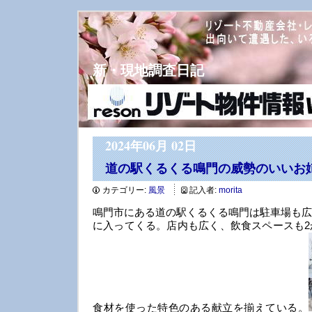
新・現地調査日記
2024年06月 02日
道の駅くるくる鳴門の威勢のいいお
カテゴリー:
風景
記入者:
morita
鳴門市にある道の駅くるくる鳴門は駐車場も広
に入ってくる。店内も広く、飲食スペースも2
食材を使った特色のある献立を揃えている。