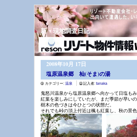
新・現地調査日記
2008年10月 17日
塩原温泉郷 杣(そま)の湯
カテゴリー:
温泉
記入者:
tanaka
鬼怒川温泉から塩原温泉郷へ向かって日塩もみ
紅葉を楽しみにしていたが、まだ季節が早いの
樹木の色づきは今ひとつの状態だ。
それでも峠の頂上付近は楓も紅葉し、秋の景色