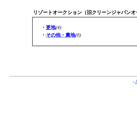
リゾートオークション（旧クリーンジャパンオ
・
更地
(4)
・
その他・農地
(0)
-