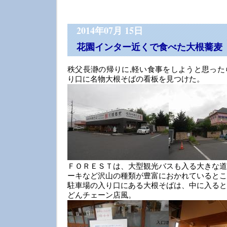
2014年07月 15日
花園インター近くで食べた大根蕎麦
秩父長瀞の帰りに,軽い食事をしようと思った
り口に名物大根そばの看板を見つけた。
ＦＯＲＥＳＴは、大型観光バスも入る大きな道
ーキなど沢山の種類が豊富におかれているとこ
駐車場の入り口にある大根そばは、中に入ると
どんチェーン店風。