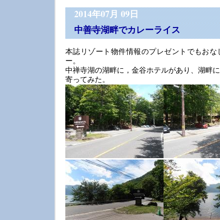
2014年07月 09日
中善寺湖畔でカレーライス
本誌リゾート物件情報のプレゼントでもおな
ー。
中禅寺湖の湖畔に，金谷ホテルがあり、湖畔に
寄ってみた。