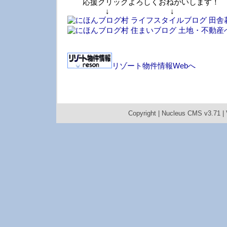
応援クリックよろしくおねがいします！
↓ ↓ 
リゾート物件情報Webへ
Copyright |
Nucleus CMS v3.71
|