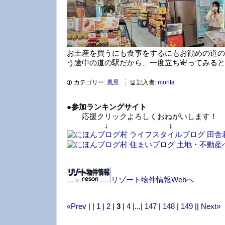
お土産を買うにも食事をするにもお勧めの道の
う途中の道の駅だから、一度立ち寄ってみると
カテゴリー:
風景
記入者:
morita
●
参加ランキングサイト
応援クリックよろしくおねがいします！
↓ ↓ 
リゾート物件情報Webへ
«Prev
| |
1
|
2
|
3
|
4
|...|
147
|
148
|
149
||
Next»