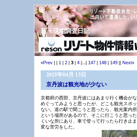
新・現地調査日記
«Prev
| |
1
|
2
|
3
|
4
|...|
147
|
148
|
149
||
Next»
2025年04月 13日
京丹波は観光地が少ない
京都府の西部、京丹波にはあまり行く機会がな
めぐってみようと思ったが、どこも観光スポッ
ない。道の駅で聞こうと思ったら、観光案内所
という場所があるので、そこに行こうと思った
くいな所にあり、車で登って行ったら行き止ま
変な苦労をした。