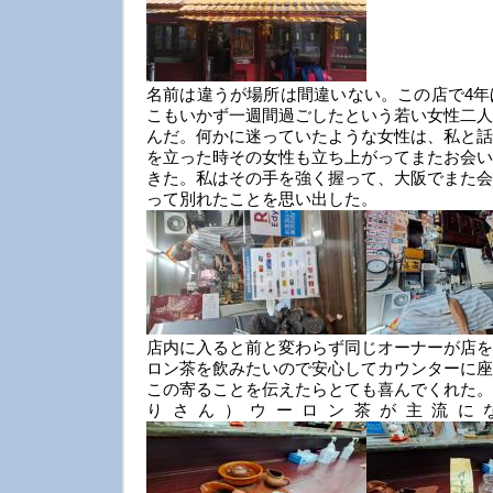
名前は違うが場所は間違いない。この店で4年
こもいかず一週間過ごしたという若い女性二人
んだ。何かに迷っていたような女性は、私と話
を立った時その女性も立ち上がってまたお会い
きた。私はその手を強く握って、大阪でまた会
って別れたことを思い出した。
店内に入ると前と変わらず同じオーナーが店を
ロン茶を飲みたいので安心してカウンターに座
この寄ることを伝えたらとても喜んでくれた。
りさん）ウーロン茶が主流に