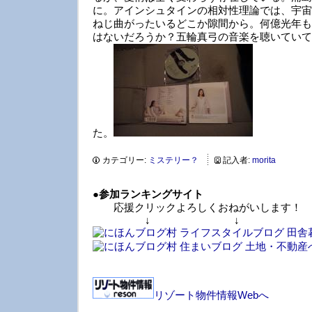
に。アインシュタインの相対性理論では、宇宙
ねじ曲がったいるどこか隙間から。何億光年も
はないだろうか？五輪真弓の音楽を聴いていて
た。
カテゴリー:
ミステリー？
記入者:
morita
●
参加ランキングサイト
応援クリックよろしくおねがいします！
↓ ↓ 
リゾート物件情報Webへ