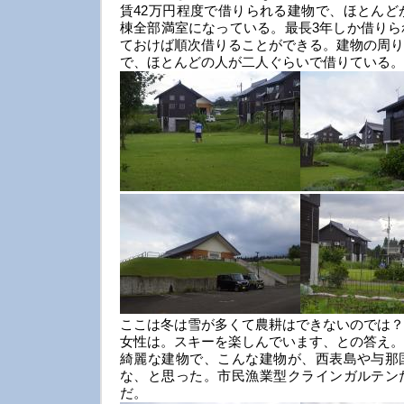
賃42万円程度で借りられる建物で、ほとんど
棟全部満室になっている。最長3年しか借りら
ておけば順次借りることができる。建物の周り
で、ほとんどの人が二人ぐらいで借りている。
ここは冬は雪が多くて農耕はできないのでは？
女性は。スキーを楽しんでいます、との答え。
綺麗な建物で、こんな建物が、西表島や与那
な、と思った。市民漁業型クラインガルテン
だ。