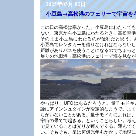
2025年03月 02日
小豆島→高松港のフェリーで宇宙を
この日の高松は寒かった、小豆島にわたっても
ない。東京から小豆島にわたるとき、高松空港
そのまま小豆島にわたるのが便利だと思う。高
小豆島でレンタカーを借りなければならないし
距離がありバスを使うことになるのでちょっと
帰りの池田港→高松港のフェリーで海を見なが
やっぱり、UFOはあるだろうと。量子モドキ
論にアインシュタインが否定的なようで、よく
ちがいないことがある。量子モドキによれば、
宇宙の果てで起きる。ということらしい。考え
で見ていることは光りが運んでくる。運んでく
い。そもそも、星は何億光年もかかって地球に