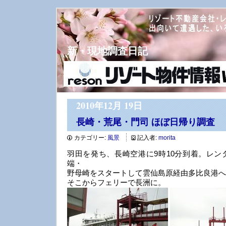
新・現地調査日記
2010年12月 19日
長崎・荒尾・門司 ほぼ日帰り調査
カテゴリー:
風景
記入者:
morita
羽田を発ち、長崎空港に9時10分到着。レン
端・
野母崎をスタートして雲仙島原経由多比良港へ
そこからフェリーで長洲に。