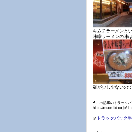
キムチラーメンと
味噌ラーメンの味
麺が少し少ないの
この記事のトラックバ
https://reson-ltd.co.jp
※
トラックバック手