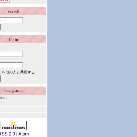
search
login
:
:
Cを他の人と共用する
navigation
Item
RSS 2.0
|
Atom