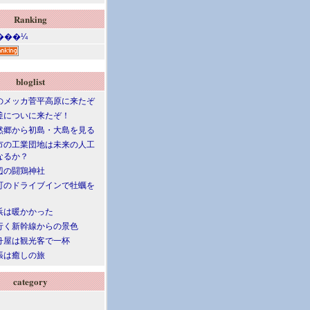
Ranking
bloglist
のメッカ菅平高原に来たぞ
釜についに来たぞ！
然郷から初島・大島を見る
市の工業団地は未来の人工
なるか？
辺の闘鶏神社
町のドライブインで牡蠣を
浜は暖かかった
行く新幹線からの景色
舟屋は観光客で一杯
張は癒しの旅
category