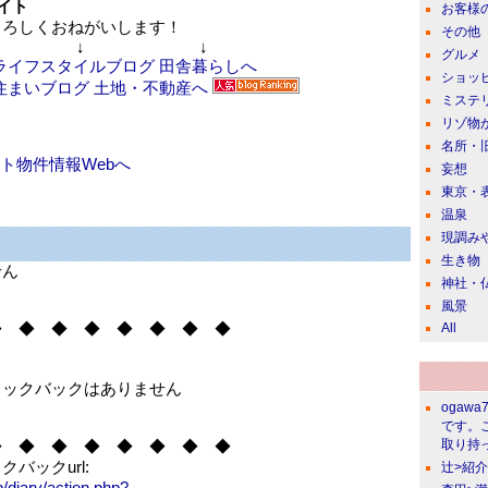
イト
お客様
ろしくおねがいします！
その他
↓ ↓
グルメ
ショッ
ミステ
リゾ物
名所・
ト物件情報Webへ
妄想
東京・
温泉
現調み
生き物
せん
神社・
風景
◆ ◆ ◆ ◆ ◆ ◆ ◆ ◆
All
ラックバックはありません
ogawa
です。
◆ ◆ ◆ ◆ ◆ ◆ ◆ ◆
取り持っ
バックurl:
辻>紹
jp/diary/action.php?