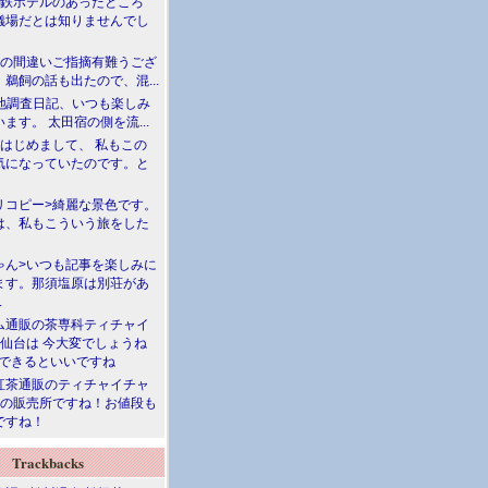
満鉄ホテルのあったところ
儀場だとは知りませんでし
川の間違いご指摘有難うござ
鵜飼の話も出たので、混...
現地調査日記、いつも楽しみ
ます。 太田宿の側を流...
>はじめまして、 私もこの
気になっていたのです。と
リコピー>綺麗な景色です。
は、私もこういう旅をした
ゃん>いつも記事を楽しみに
ます。那須塩原は別荘があ
.
ム通販の茶専科ティチャイ
>仙台は 今大変でしょうね
勝できるといいですね
紅茶通販のティチャイチャ
人の販売所ですね！お値段も
ですね！
Trackbacks