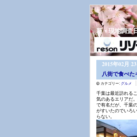
新・現地調査
2015年02月 2
八街で食べた
カテゴリー:
グルメ
千葉は最近訪れる
気のあるエリアだ
で有名だが、千葉
がすいたのでいろ
らない。