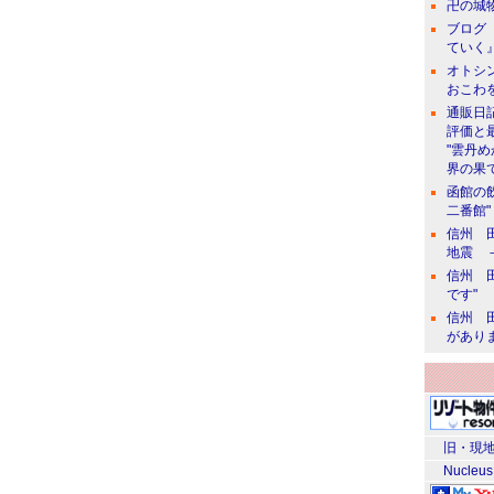
卍の城物
ブログ 
ていく』
オトシン
おこわ
通販日
評価と
"雲丹
界の果て
函館の
二番館"
信州 田
地震 
信州 田
です"
信州 田
があり
旧・現地
Nucleus