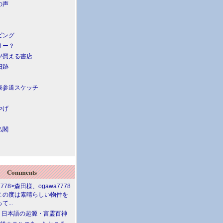
の声
ピング
リー？
が買える書店
旧跡
表参道スケッチ
やげ
仏閣
Comments
7778>森田様、ogawa7778
この度は素晴らしい物件を
て...
介 日本語の起源・言霊百神