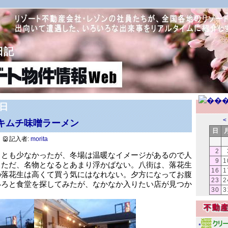
日記
3日
キムチ味噌ラーメン
<
日
記入者:
morita
2
ことも少なかったが、冬場は温暖なイメージがあるので人
9
1
。ただ、名物となるとあまり浮かばない。八街は、落花生
16
1
の落花生は高くて買う気にはなれない。夕方になってお腹
23
2
いろと食堂を探してみたが、なかなか入りたい店が見つか
30
3
*