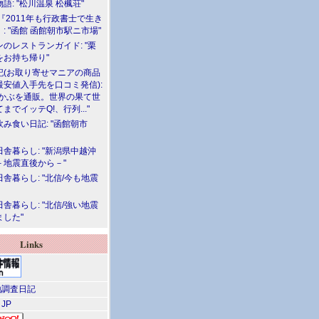
語: "松川温泉 松楓荘"
『2011年も行政書士で生き
: "函館 函館朝市駅ニ市場"
のレストランガイド: "栗
をお持ち帰り"
記(お取り寄せマニアの商品
最安値入手先を口コミ発信):
めかぶを通販。世界の果て世
までイッテQ!、行列..."
飲み食い日記: "函館朝市
舎暮らし: "新潟県中越沖
－地震直後から－"
舎暮らし: "北信/今も地震
舎暮らし: "北信/強い地震
ました"
Links
調査日記
 JP