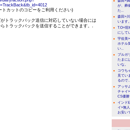
森田>
e=TrackBack&tb_id=4012
が、葬
ートカットのコピーをご利用ください)
た...
森田>
グがトラックバック送信に対応していない場合には
います。
からトラックバックを送信することができます。.
T.O>
にしてい
宇佐美
ホテル
い...
ブルガ
たまに
いな。
コウち
見てい
るので..
アッサ
チャイ
CS優
インド
イ>無
お安い