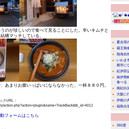
*
*
いうのが珍しいので食べて見ることにした。辛いキムチと
は結構マッチしている。
夏合宿
蔵王御
熱海自
いわき
都市に
紀伊田
南伊勢
食べる
で、あまりお腹いっぱいにならなかった。一杯８８０円。
南紀白
大阪に
伊根の
ックURL：
/diary/action.php?action=plugin&name=TrackBack&tb_id=4012
福島出
動フォームはこちら
360度