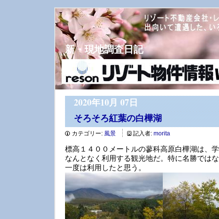
新・現地調査日記
2020年10月 07日
そろそろ紅葉の白樺湖
カテゴリー:
風景
記入者:
morita
標高１４００メートルの蓼科高原白樺湖は、学
なんとなく利用する観光地だ。特に名勝ではな
一度は利用したと思う。