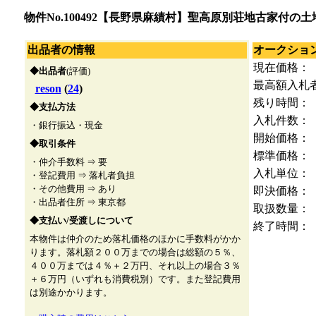
物件No.100492【長野県麻績村】聖高原別荘地古家付の土
出品者の情報
オークショ
現在価格：
◆出品者
(評価)
最高額入札
reson
(
24
)
残り時間：
◆支払方法
入札件数：
・銀行振込・現金
開始価格：
◆取引条件
標準価格：
・仲介手数料 ⇒ 要
入札単位：
・登記費用 ⇒ 落札者負担
・その他費用 ⇒ あり
即決価格：
・出品者住所 ⇒ 東京都
取扱数量：
◆支払い/受渡しについて
終了時間：
本物件は仲介のため落札価格のほかに手数料がかか
ります。落札額２００万までの場合は総額の５％、
４００万までは４％＋２万円、それ以上の場合３％
＋６万円（いずれも消費税別）です。また登記費用
は別途かかります。