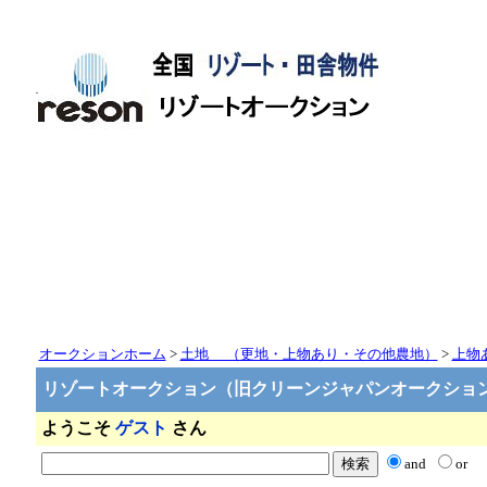
<-- 
オークションホーム
>
土地 （更地・上物あり・その他農地）
>
上物
リゾートオークション（旧クリーンジャパンオークショ
ようこそ
ゲスト
さん
and
or