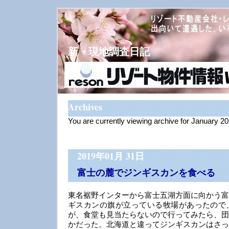
新・現地調査日記
Archives
You are currently viewing archive for January 2
2019年01月 31日
富士の麓でジンギスカンを食べる
東名裾野インターから富士五湖方面に向かう富
ギスカンの旗が立っている牧場があったので
が、食堂も見当たらないので行ってみたら、団
かだった。北海道と違ってジンギスカンはさっ