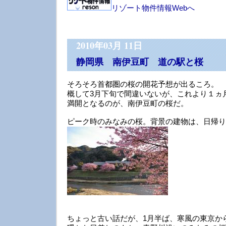
リゾート物件情報Webへ
2010年03月 11日
静岡県 南伊豆町 道の駅と桜
そろそろ首都圏の桜の開花予想が出るころ。
概して3月下旬で間違いないが、これより１ヵ
満開となるのが、南伊豆町の桜だ。
ピーク時のみなみの桜。背景の建物は、日帰り
ちょっと古い話だが、1月半ば、寒風の東京か